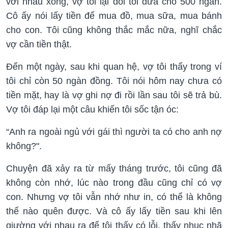
với nhau xong, vợ tôi lại đòi tôi đưa cho 500 ngàn.
Cô ấy nói lấy tiền để mua đồ, mua sữa, mua bánh
cho con. Tôi cũng không thắc mắc nữa, nghĩ chắc
vợ cần tiền thật.
Đến một ngày, sau khi quan hệ, vợ tôi thấy trong ví
tôi chỉ còn 50 ngàn đồng. Tôi nói hôm nay chưa có
tiền mặt, hay là vợ ghi nợ đi rồi lần sau tôi sẽ trả bù.
Vợ tôi đáp lại một câu khiến tôi sốc tận óc:
“Anh ra ngoài ngủ với gái thì người ta có cho anh nợ
không?".
Chuyện đã xảy ra từ mấy tháng trước, tôi cũng đã
không còn nhớ, lúc nào trong đầu cũng chỉ có vợ
con. Nhưng vợ tôi vẫn nhớ như in, có thể là không
thể nào quên được. Và cô ấy lấy tiền sau khi lên
giường với nhau ra để tôi thấy có lỗi, thấy nhục nhã