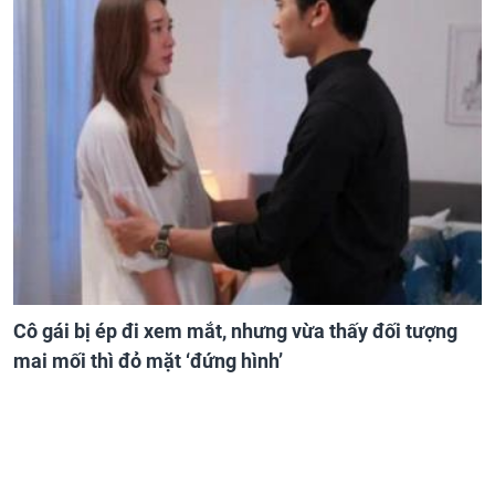
Cô gái bị ép đi xem mắt, nhưng vừa thấy đối tượng
mai mối thì đỏ mặt ‘đứng hình’