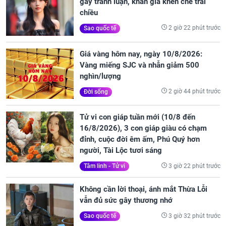
gây tranh luận, khán giả khen chê trái
chiều
2 giờ 22 phút trước
Sao quốc tế
Giá vàng hôm nay, ngày 10/8/2026:
Vàng miếng SJC và nhẫn giảm 500
nghìn/lượng
2 giờ 44 phút trước
Đời sống
Tử vi con giáp tuần mới (10/8 đến
16/8/2026), 3 con giáp giàu có chạm
đỉnh, cuộc đời êm ấm, Phú Quý hơn
người, Tài Lộc tươi sáng
3 giờ 22 phút trước
Tâm linh - Tử vi
Không cần lời thoại, ánh mắt Thừa Lỗi
vẫn đủ sức gây thương nhớ
3 giờ 32 phút trước
Sao quốc tế