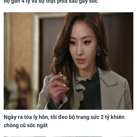
hộ gần 4 tỷ và sự thật phía sau gây sốc
Ngày ra tòa ly hôn, tôi đeo bộ trang sức 2 tỷ khiến
chồng cũ sốc ngất