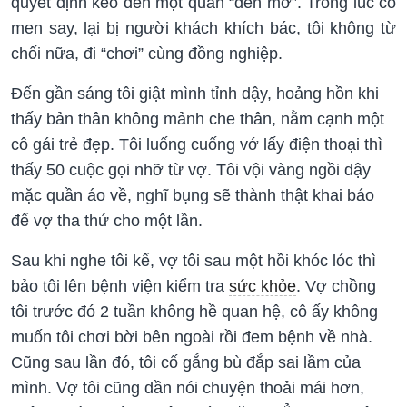
quyết định kéo đến một quán “đèn mờ”. Trong lúc có
men say, lại bị người khách khích bác, tôi không từ
chối nữa, đi “chơi” cùng đồng nghiệp.
Đến gần sáng tôi giật mình tỉnh dậy, hoảng hồn khi
thấy bản thân không mảnh che thân, nằm cạnh một
cô gái trẻ đẹp. Tôi luống cuống vớ lấy điện thoại thì
thấy 50 cuộc gọi nhỡ từ vợ. Tôi vội vàng ngồi dậy
mặc quần áo về, nghĩ bụng sẽ thành thật khai báo
để vợ tha thứ cho một lần.
Sau khi nghe tôi kể, vợ tôi sau một hồi khóc lóc thì
bảo tôi lên bệnh viện kiểm tra
sức khỏe
. Vợ chồng
tôi trước đó 2 tuần không hề quan hệ, cô ấy không
muốn tôi chơi bời bên ngoài rồi đem bệnh về nhà.
Cũng sau lần đó, tôi cố gắng bù đắp sai lầm của
mình. Vợ tôi cũng dần nói chuyện thoải mái hơn,