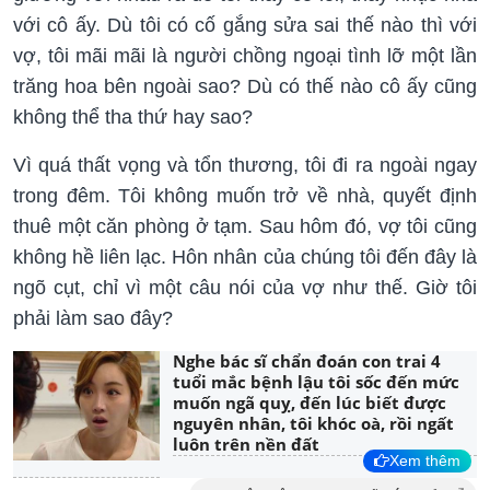
với cô ấy. Dù tôi có cố gắng sửa sai thế nào thì với
vợ, tôi mãi mãi là người chồng ngoại tình lỡ một lần
trăng hoa bên ngoài sao? Dù có thế nào cô ấy cũng
không thể tha thứ hay sao?
Vì quá thất vọng và tổn thương, tôi đi ra ngoài ngay
trong đêm. Tôi không muốn trở về nhà, quyết định
thuê một căn phòng ở tạm. Sau hôm đó, vợ tôi cũng
không hề liên lạc. Hôn nhân của chúng tôi đến đây là
ngõ cụt, chỉ vì một câu nói của vợ như thế. Giờ tôi
phải làm sao đây?
Nghe bác sĩ chẩn đoán con trai 4
tuổi mắc bệnh lậu tôi sốc đến mức
muốn ngã quỵ, đến lúc biết được
nguyên nhân, tôi khóc oà, rồi ngất
luôn trên nền đất
Xem thêm