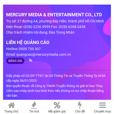
MERCURY MEDIA & ENTERTAINMENT CO., LTD
Trụ sở: 27 đường A4, phường Bảy Hiền, thành phố Hồ Chí Minh
Điện thoại: (028)-2236.9999 Fax: (028)-6268.0458
Chịu trách nhiệm nội dung: Đào Trọng Nhân
LIÊN HỆ QUẢNG CÁO
Hotline: 0909 750 307
Email:
quangcao@mercurymedia.com.vn
BẢNG GIÁ
Giấy phép số 02/GP-TTĐT do Sở Thông Tin và Truyền Thông Tp.HCM
cấp ngày 06/01/2025
Bản quyền thuộc về Công ty TNHH Truyền thông và giải trí Sao Thủy.
Cấm sao chép dưới mọi hình thức nếu không có sự chấp thuận bằng
văn bản.
Trang chủ
Tin hot
Mã giảm giá
Chủ đề
Chuyên mục