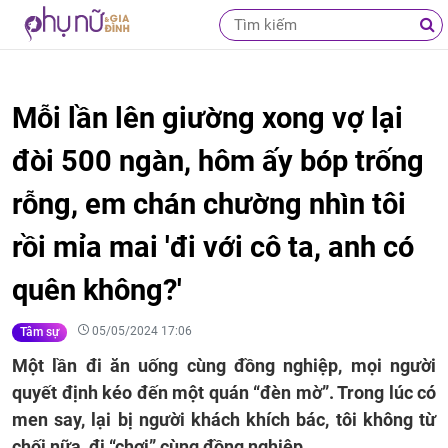
Mỗi lần lên giường xong vợ lại
đòi 500 ngàn, hôm ấy bóp trống
rỗng, em chán chường nhìn tôi
rồi mỉa mai 'đi với cô ta, anh có
quên không?'
05/05/2024 17:06
Tâm sự
Một lần đi ăn uống cùng đồng nghiệp, mọi người
quyết định kéo đến một quán “đèn mờ”. Trong lúc có
men say, lại bị người khách khích bác, tôi không từ
chối nữa, đi “chơi” cùng đồng nghiệp.