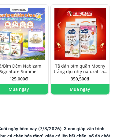
ã/Bỉm Đêm Nabizam
Tã dán bỉm quần Moony
Signature Summer
trắng dịu nhẹ natural cao
cấp
125,000đ
350,500đ
Mua ngay
Mua ngay
uối ngày hôm nay (7/8/2026), 3 con giáp vận trình
hư 'cá chép hóa rồng', giàu có lên bất chấp, số đỏ chót