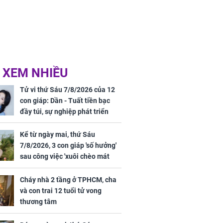
 XEM NHIỀU
Tử vi thứ Sáu 7/8/2026 của 12
con giáp: Dần - Tuất tiền bạc
đầy túi, sự nghiệp phát triển
hưng thịnh, Mão - Thân tài lộc
ảm đạm, mọi sự khó thành công
Kể từ ngày mai, thứ Sáu
mỹ mãn
7/8/2026, 3 con giáp 'số hưởng'
sau công việc 'xuôi chèo mát
mái', tiền tài 'thu về như nước',
tình duyên viên mãn
Cháy nhà 2 tầng ở TPHCM, cha
và con trai 12 tuổi tử vong
thương tâm