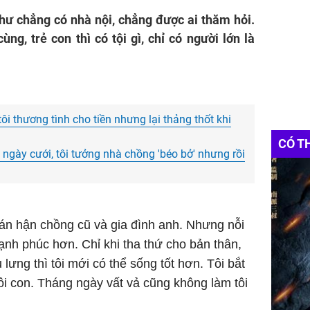
hư chẳng có nhà nội, chẳng được ai thăm hỏi.
ng, trẻ con thì có tội gì, chỉ có người lớn là
ôi thương tình cho tiền nhưng lại thảng thốt khi
CÓ T
ngày cưới, tôi tưởng nhà chồng 'béo bở' nhưng rồi
 oán hận chồng cũ và gia đình anh. Nhưng nỗi
ạnh phúc hơn. Chỉ khi tha thứ cho bản thân,
lưng thì tôi mới có thể sống tốt hơn. Tôi bắt
ôi con. Tháng ngày vất vả cũng không làm tôi