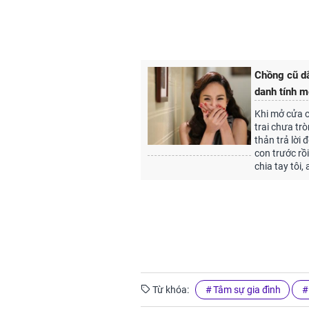
Chồng cũ dắ
danh tính m
Khi mở cửa c
trai chưa trò
thản trả lời 
con trước rồ
chia tay tôi
Từ khóa:
Tâm sự gia đình