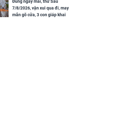
Đúng ngày mai, thứ Sáu
7/8/2026, vận xui qua đi, may
mắn gõ cửa, 3 con giáp khai
thông vận mệnh, tiền nhiều vô
kể, phước lộc đầy nhà, trúng số
độc đắc