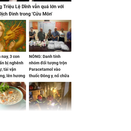
g Triệu Lệ Dĩnh vẫn quá lớn với
ịch Đình trong 'Cửu Môn'
nay, 3 con
NÓNG: Danh tính
ẩn bị nghênh
nhóm đối tượng trộn
, tài vận
Paracetamol vào
ng, lên hương
thuốc Đông y, nổ chữa
g hóa Phượng,
bách bệnh
 may mắn về
ức khỏe và
Cháy nhà 2 tầng ở
 dụng đúng
TPHCM, cha và con