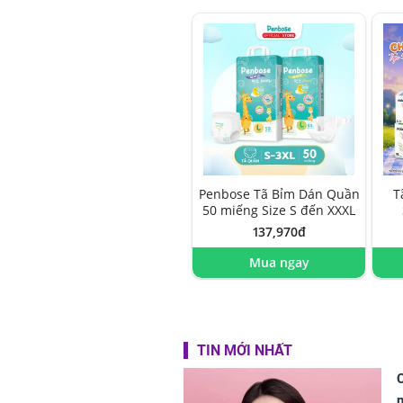
Penbose Tã Bỉm Dán Quần
T
50 miếng Size S đến XXXL
137,970đ
Mua ngay
TIN MỚI NHẤT
C
n