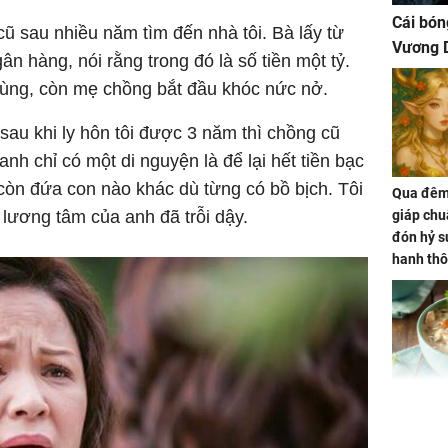
Cái bón
ũ sau nhiều năm tìm đến nhà tôi. Bà lấy từ
Vương D
gân hàng, nói rằng trong đó là số tiền một tỷ.
cùng, còn mẹ chồng bắt đầu khóc nức nở.
sau khi ly hôn tôi được 3 năm thì chồng cũ
nh chỉ có một di nguyện là để lại hết tiền bạc
 còn đứa con nào khác dù từng có bồ bịch. Tôi
Qua đêm 
i lương tâm của anh đã trỗi dậy.
giáp chu
đón hỷ sự
hanh thô
hóa Rồn
gom hết
nhà
Giá trị s
cách sử