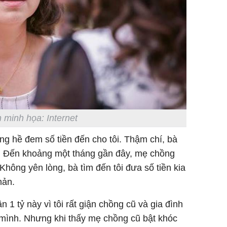
của loại
Chân du
viên Hoa
ứng ngượ
nghèo
 minh họa: Internet
g hề đem số tiền đến cho tôi. Thậm chí, bà
ng. Đến khoảng một tháng gần đây, mẹ chồng
Không yên lòng, bà tìm đến tôi đưa số tiền kia
hản.
1 tỷ này vì tôi rất giận chồng cũ và gia đình
 mình. Nhưng khi thấy mẹ chồng cũ bật khóc