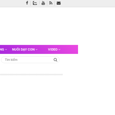
ỠNG
NUÔI DẠY CON
VIDEO