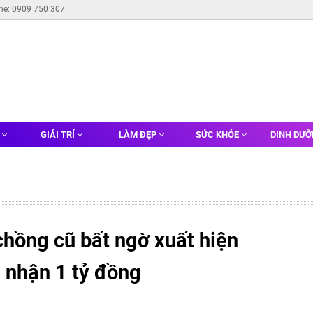
ine: 0909 750 307
G
GIẢI TRÍ
LÀM ĐẸP
SỨC KHỎE
DINH DƯ
chồng cũ bất ngờ xuất hiện
i nhận 1 tỷ đồng