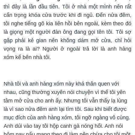
thì đây là lần đầu tiên. Tôi ở nhà một mình nên rất
cẩn trọng khóa cửa trước khi đi ngủ. Đến nửa đêm,
tôi nghe tiếng gõ kia liên hồi bên ngoài, kèm theo đó
là giọng một người đàn ông đang gọi tên tôi. Tôi sợ
gặp phải kẻ gian nên không dám mở cửa, chỉ hỏi
vọng ra là ai? Người ở ngoài trả lời là anh hàng
xóm kế bên nhà tôi.
Nhà tôi và anh hàng xóm này khá thân quen với
nhau, cũng thường xuyên nói chuyện vì thế tôi yên
tâm mở cửa cho anh ấy. Nhưng tôi vẫn thấy lạ lùng
là vì sao nửa đêm anh lại tìm tôi. Sau khi biết được
mục đích của anh hàng xóm, tôi ngỡ ngàng vô cùng.
Anh dúi vào tay tôi hộp canh gà nóng hổi. Anh nói
hôm nay nấu mang theo đi làm nên chừa cho tôi một