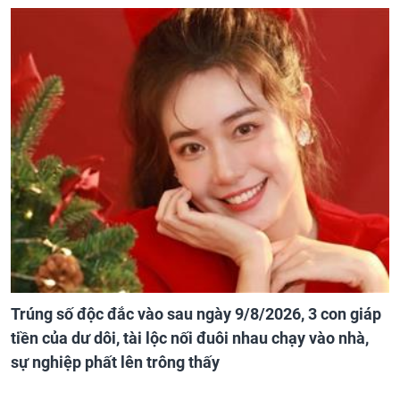
Trúng số độc đắc vào sau ngày 9/8/2026, 3 con giáp
tiền của dư dôi, tài lộc nối đuôi nhau chạy vào nhà,
sự nghiệp phất lên trông thấy