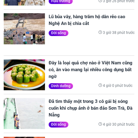
3 giờ 26 phút trước
Hậu trường
Lũ bủa vây, hàng trăm hộ dân rẻo cao
Nghệ An bị chia cắt
3 giờ 38 phút trước
Đời sống
Đây là loại quả chợ nào ở Việt Nam cũng
có, ăn vào mang lại nhiều công dụng bất
ngờ
4 giờ 0 phút trước
Dinh dưỡng
Đã tìm thấy một trong 3 cô gái bị sóng
cuốn khi chụp ảnh ở bán đảo Sơn Trà, Đà
Nẵng
4 giờ 30 phút trước
Đời sống