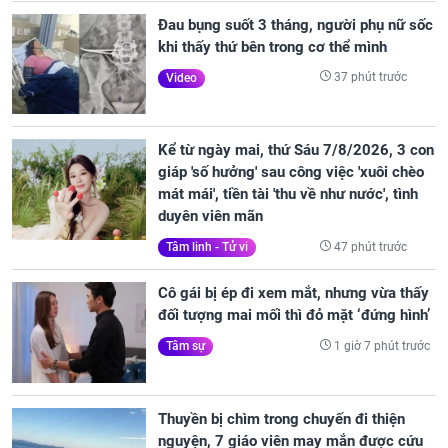
Đau bụng suốt 3 tháng, người phụ nữ sốc
khi thấy thứ bên trong cơ thể mình
37 phút trước
Video
Kể từ ngày mai, thứ Sáu 7/8/2026, 3 con
giáp 'số hưởng' sau công việc 'xuôi chèo
mát mái', tiền tài 'thu về như nước', tình
duyên viên mãn
47 phút trước
Tâm linh - Tử vi
Cô gái bị ép đi xem mắt, nhưng vừa thấy
đối tượng mai mối thì đỏ mặt ‘đứng hình’
1 giờ 7 phút trước
Tâm sự
Thuyền bị chìm trong chuyến đi thiện
nguyện, 7 giáo viên may mắn được cứu