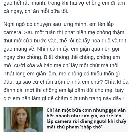
gạo hết rất nhanh, trong khi hai vợ chồng em đi làm
cả ngày, chỉ ăn mỗi bữa tối.
Nghi ngờ có chuyện sau lưng mình, em lén lắp
camera. Sau một tuần thì phát hiện mẹ chồng thậm
thụt mở cửa bước vào, thế rồi bà lấy hoa quả và thịt,
gạo mang về. Nhìn cảnh ấy, em giận quá nên gọi
ngay cho chồng. Biết không thể chống, chồng em
mới cười xòa và bảo mẹ chỉ lấy một chút mà thôi.
Thật lòng em giận lắm, mẹ chồng có thiếu thốn gì
đâu, tại sao cứ chấm trộm ở nhà em chứ? Chìa khóa
đánh cái mới thì chồng em lại dấm dúi cho mẹ, bây
giờ em nên làm gì để chấm dứt tình trạng này đây?
Chỉ ăn một bữa cơm nhưng gạo vẫn
hết nhanh như cơn gió, vợ trẻ lén
lắp camera rồi điếng người khi thấy
mặt thủ phạm 'thập thò'