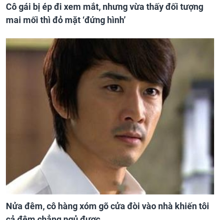
Cô gái bị ép đi xem mắt, nhưng vừa thấy đối tượng
mai mối thì đỏ mặt ‘đứng hình’
Nửa đêm, cô hàng xóm gõ cửa đòi vào nhà khiến tôi
cả đêm chẳng ngủ được