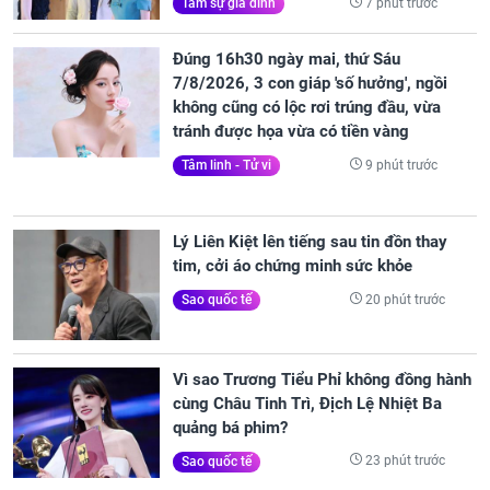
7 phút trước
Tâm sự gia đình
Đúng 16h30 ngày mai, thứ Sáu
7/8/2026, 3 con giáp 'số hưởng', ngồi
không cũng có lộc rơi trúng đầu, vừa
tránh được họa vừa có tiền vàng
9 phút trước
Tâm linh - Tử vi
Lý Liên Kiệt lên tiếng sau tin đồn thay
tim, cởi áo chứng minh sức khỏe
20 phút trước
Sao quốc tế
Vì sao Trương Tiểu Phỉ không đồng hành
cùng Châu Tinh Trì, Địch Lệ Nhiệt Ba
quảng bá phim?
23 phút trước
Sao quốc tế