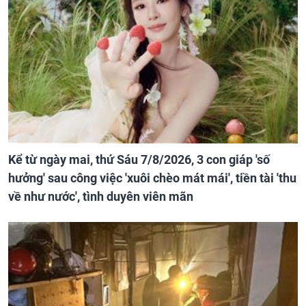
Kể từ ngày mai, thứ Sáu 7/8/2026, 3 con giáp 'số
hưởng' sau công việc 'xuôi chèo mát mái', tiền tài 'thu
về như nước', tình duyên viên mãn