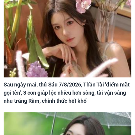
Sau ngày mai, thứ Sáu 7/8/2026, Thần Tài 'điểm mặt
gọi tên', 3 con giáp lộc nhiều hơn sông, tài vận sáng
như trăng Rằm, chính thức hết khổ