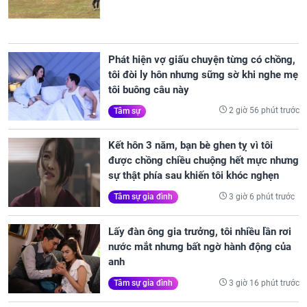
Phát hiện vợ giấu chuyện từng có chồng,
tôi đòi ly hôn nhưng sững sờ khi nghe mẹ
tôi buông câu này
2 giờ 56 phút trước
Tâm sự
Kết hôn 3 năm, bạn bè ghen tỵ vì tôi
được chồng chiều chuộng hết mực nhưng
sự thật phía sau khiến tôi khóc nghẹn
3 giờ 6 phút trước
Tâm sự gia đình
Lấy đàn ông gia trưởng, tôi nhiều lần rơi
nước mắt nhưng bất ngờ hành động của
anh
3 giờ 16 phút trước
Tâm sự gia đình