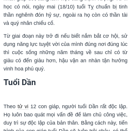
học có nói, ngày mai (18/10) tuổi Tỵ chuẩn bị tinh
thần nghênh đón hỷ sự, ngoài ra họ còn có thần tài
và quý nhân chiếu cố.
Từ giai đoạn này trở đi nếu biết nắm bắt cơ hội, sử
dụng năng lực tuyệt vời của mình đúng nơi đúng lúc
thì cuộc sống những năm tháng về sau chỉ có từ
giàu có đến giàu hơn, hậu vận an nhàn tận hưởng
vinh hoa phú quý.
Tuổi Dần
Theo
tử vi
12 con giáp, người tuổi Dần rất độc lập.
Họ luôn bao quát mọi vấn đề để làm chủ công việc,
duy trì sự độc lập của bản thân. Bằng cách này, tiến
trình của con giáp tuổi Dần sẽ luôn trôi chảy, có thể