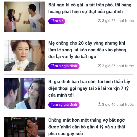
Bất ngờ bị cô gái lạ tát trên phố, tôi bàng
hoàng phát hiện sự thật của gia đình
3 giờ 26 phút trước
Tâm sự
Mẹ chồng cho 20 cây vàng nhưng khi
làm lễ xong lại kéo con dâu vào phòng
đòi lại với lý do bất ngờ
3 giờ 36 phút trước
Tâm sự gia đình
Bị gia đình bạn trai chê, tôi bình thản lấy
điện thoại gọi ngay tài xế lái xe xịn 7 tỷ
của mình tới
3 giờ 46 phút trước
Tâm sự gia đình
Chồng mất hơn một tháng vợ bất ngờ
được 'nhận' căn hộ gần 4 tỷ và sự thật
phía sau gây sốc