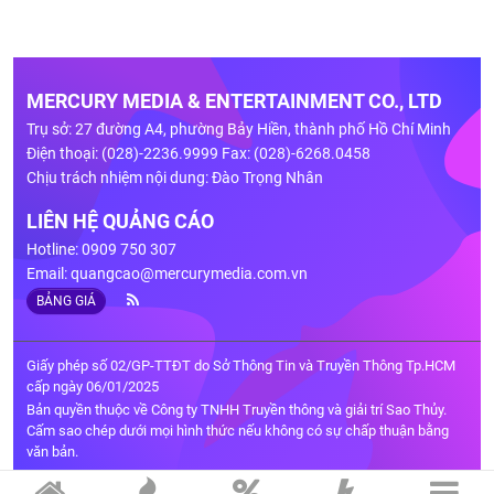
MERCURY MEDIA & ENTERTAINMENT CO., LTD
Trụ sở: 27 đường A4, phường Bảy Hiền, thành phố Hồ Chí Minh
Điện thoại: (028)-2236.9999 Fax: (028)-6268.0458
Chịu trách nhiệm nội dung: Đào Trọng Nhân
LIÊN HỆ QUẢNG CÁO
Hotline: 0909 750 307
Email:
quangcao@mercurymedia.com.vn
BẢNG GIÁ
Giấy phép số 02/GP-TTĐT do Sở Thông Tin và Truyền Thông Tp.HCM
cấp ngày 06/01/2025
Bản quyền thuộc về Công ty TNHH Truyền thông và giải trí Sao Thủy.
Cấm sao chép dưới mọi hình thức nếu không có sự chấp thuận bằng
văn bản.