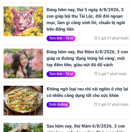
Đúng hôm nay, thứ 5 ngày 6/8/2026, 3
con giáp bội thu Tài Lộc, đổi đời ngoạn
mục, làm gì cũng sinh lời, chuẩn bị ngồi
trên đống tiền
2 giờ 57 phút trước
Tâm linh - Tử vi
Đúng hôm nay, thứ Năm 6/8/2026, 3 con
giáp ra đường 'đụng trúng hố vàng', mỏi
tay đếm tiền, giàu nứt đố đổ vách
3 giờ 7 phút trước
Tâm linh - Tử vi
Không ngờ loại rau chỉ vài nghìn ở chợ lại
có nhiều công dụng tốt cho sức khỏe
3 giờ 57 phút trước
Dinh dưỡng
Sau hôm nay, thứ Năm 6/8/2026, 3 con