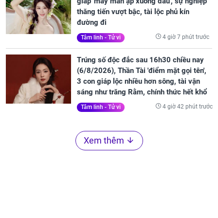
giáp 'may mắn ập xuống đầu', sự nghiệp
thăng tiến vượt bậc, tài lộc phủ kín
đường đi
4 giờ 7 phút trước
Tâm linh - Tử vi
Trúng số độc đắc sau 16h30 chiều nay
(6/8/2026), Thần Tài 'điểm mặt gọi tên',
3 con giáp lộc nhiều hơn sông, tài vận
sáng như trăng Rằm, chính thức hết khổ
4 giờ 42 phút trước
Tâm linh - Tử vi
Xem thêm