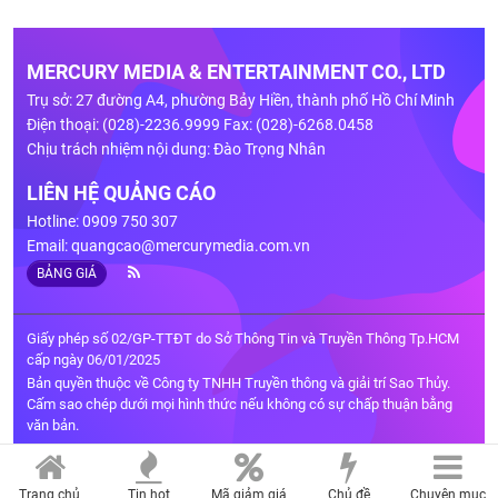
MERCURY MEDIA & ENTERTAINMENT CO., LTD
Trụ sở: 27 đường A4, phường Bảy Hiền, thành phố Hồ Chí Minh
Điện thoại: (028)-2236.9999 Fax: (028)-6268.0458
Chịu trách nhiệm nội dung: Đào Trọng Nhân
LIÊN HỆ QUẢNG CÁO
Hotline: 0909 750 307
Email:
quangcao@mercurymedia.com.vn
BẢNG GIÁ
Giấy phép số 02/GP-TTĐT do Sở Thông Tin và Truyền Thông Tp.HCM
cấp ngày 06/01/2025
Bản quyền thuộc về Công ty TNHH Truyền thông và giải trí Sao Thủy.
Cấm sao chép dưới mọi hình thức nếu không có sự chấp thuận bằng
văn bản.
Trang chủ
Tin hot
Mã giảm giá
Chủ đề
Chuyên mục