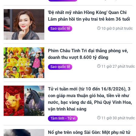
'Đệ nhất mỹ nhân Hồng Kông' Quan Chi
Lâm phản hồi tin yêu trai trẻ kém 36 tuổi
10 giờ 0 phút trước
Sao quốc tế
Phim Châu Tinh Trì đại thắng phòng vé,
doanh thu vượt 8.600 tỷ đồng
11 giờ 27 phút trước
Sao quốc tế
Tử vi tuần mới (từ 10 đến 16/8/2026), 3
con giáp mưa thuận gió hòa, tiền về như
nước, bạc vàng dư dả, Phú Quý Vinh Hoa,
vận trình khai sáng
11 giờ 30 phút trước
Tâm linh - Tử vi
Nổ ghe trên sông Sài Gòn: Một phụ nữ tử