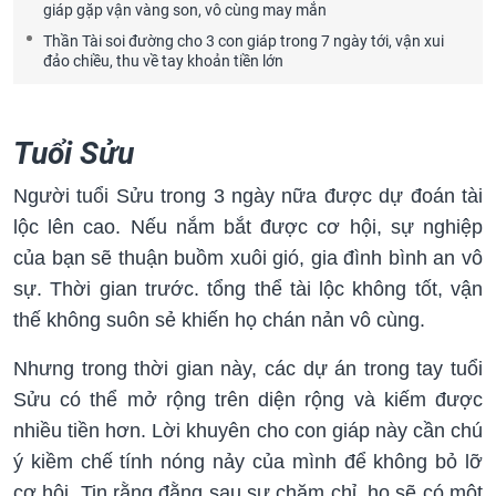
giáp gặp vận vàng son, vô cùng may mắn
Thần Tài soi đường cho 3 con giáp trong 7 ngày tới, vận xui
đảo chiều, thu về tay khoản tiền lớn
Tuổi Sửu
Người tuổi Sửu trong 3 ngày nữa được dự đoán tài
lộc lên cao. Nếu nắm bắt được cơ hội, sự nghiệp
của bạn sẽ thuận buồm xuôi gió, gia đình bình an vô
sự. Thời gian trước. tổng thể tài lộc không tốt, vận
thế không suôn sẻ khiến họ chán nản vô cùng.
Nhưng trong thời gian này, các dự án trong tay tuổi
Sửu có thể mở rộng trên diện rộng và kiếm được
nhiều tiền hơn. Lời khuyên cho con giáp này cần chú
ý kiềm chế tính nóng nảy của mình để không bỏ lỡ
cơ hội. Tin rằng đằng sau sự chăm chỉ, họ sẽ có một