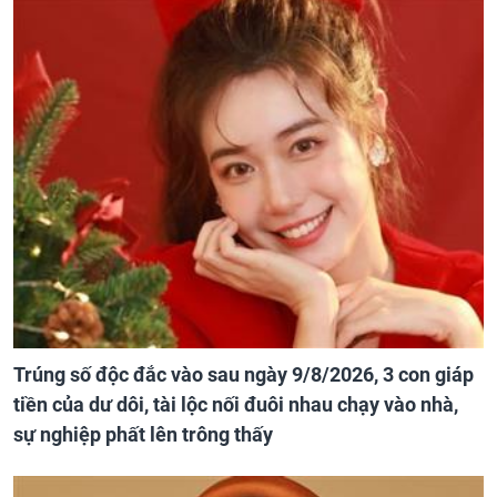
Trúng số độc đắc vào sau ngày 9/8/2026, 3 con giáp
tiền của dư dôi, tài lộc nối đuôi nhau chạy vào nhà,
sự nghiệp phất lên trông thấy