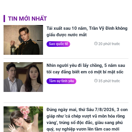
TIN MỚI NHẤT
Tái xuất sau 10 năm, Trần Vỹ Đình không
giấu được nước mắt
20 phút trước
Sao quốc tế
Nhìn người yêu đi lấy chồng, 5 năm sau
tôi cay đắng biết em có một bí mật sốc
35 phút trước
Tâm sự tình yêu
Đúng ngày mai, thứ Sáu 7/8/2026, 3 con
giáp như 'cá chép vượt vũ môn hóa rồng
vàng', trúng số độc đắc, giàu sang phú
quý, sự nghiệp vươn lên tầm cao mới