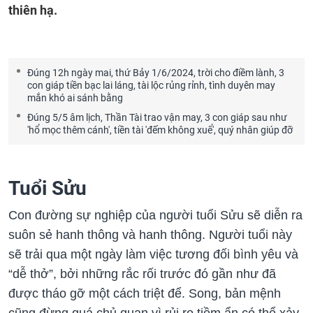
thiên hạ.
Đúng 12h ngày mai, thứ Bảy 1/6/2024, trời cho điềm lành, 3
con giáp tiền bạc lai láng, tài lộc rủng rỉnh, tình duyên may
mắn khó ai sánh bằng
Đúng 5/5 âm lịch, Thần Tài trao vận may, 3 con giáp sau như
'hổ mọc thêm cánh', tiền tài 'đếm không xuể', quý nhân giúp đỡ
Tuổi Sửu
Con đường sự nghiệp của người tuổi Sửu sẽ diễn ra
suôn sẻ hanh thông và hanh thông. Người tuổi này
sẽ trải qua một ngày làm việc tương đối bình yêu và
“dễ thở”, bởi những rắc rối trước đó gần như đã
được tháo gỡ một cách triệt để. Song, bản mệnh
cũng đừng quá chủ quan vì rủi ro tiềm ẩn có thể xảy