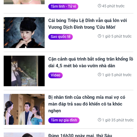
45 phút trước
Tâm linh - Tử vi
Cái bóng Triệu Lệ Dĩnh vẫn quá lớn với
Vương Dịch Đình trong 'Cửu Môn'
1 giờ 5 phút trước
Sao quốc tế
Cận cảnh quá trình bắt sống trăn khổng lồ
dài 4,5 mét bò vào vườn nhà dân
1 giờ 5 phút trước
Video
Bị nhân tình của chồng mỉa mai vợ có
màn đáp trả sau đó khiến cô ta khóc
nghẹn
1 giờ 35 phút trước
Tâm sự gia đình
Đúng 16h30 ngày mai, thứ Sáu