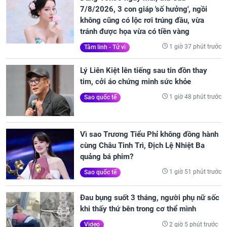
7/8/2026, 3 con giáp 'số hưởng', ngồi
không cũng có lộc rơi trúng đầu, vừa
tránh được họa vừa có tiền vàng
1 giờ 37 phút trước
Tâm linh - Tử vi
Lý Liên Kiệt lên tiếng sau tin đồn thay
tim, cởi áo chứng minh sức khỏe
1 giờ 48 phút trước
Sao quốc tế
Vì sao Trương Tiểu Phỉ không đồng hành
cùng Châu Tinh Trì, Địch Lệ Nhiệt Ba
quảng bá phim?
1 giờ 51 phút trước
Sao quốc tế
Đau bụng suốt 3 tháng, người phụ nữ sốc
khi thấy thứ bên trong cơ thể mình
2 giờ 5 phút trước
Video