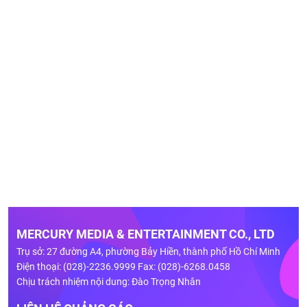
MERCURY MEDIA & ENTERTAINMENT CO., LTD
Trụ sở: 27 đường A4, phường Bảy Hiền, thành phố Hồ Chí Minh
Điện thoại: (028)-2236.9999 Fax: (028)-6268.0458
Chịu trách nhiệm nội dung: Đào Trọng Nhân