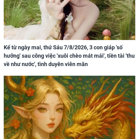
Kể từ ngày mai, thứ Sáu 7/8/2026, 3 con giáp 'số
hưởng' sau công việc 'xuôi chèo mát mái', tiền tài 'thu
về như nước', tình duyên viên mãn