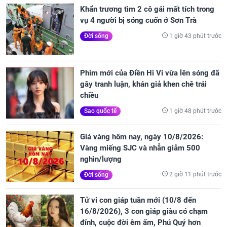
Khẩn trương tìm 2 cô gái mất tích trong
vụ 4 người bị sóng cuốn ở Sơn Trà
1 giờ 43 phút trước
Đời sống
Phim mới của Điền Hi Vi vừa lên sóng đã
gây tranh luận, khán giả khen chê trái
chiều
1 giờ 48 phút trước
Sao quốc tế
Giá vàng hôm nay, ngày 10/8/2026:
Vàng miếng SJC và nhẫn giảm 500
nghìn/lượng
2 giờ 11 phút trước
Đời sống
Tử vi con giáp tuần mới (10/8 đến
16/8/2026), 3 con giáp giàu có chạm
đỉnh, cuộc đời êm ấm, Phú Quý hơn