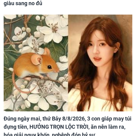
giàu sang no đủ
Đúng ngày mai, thứ Bảy 8/8/2026, 3 con giáp may túi
đựng tiền, HƯỞNG TRỌN LỘC TRỜI, ăn nên làm ra,
hóa giải nguy khốn, nghênh đón hỷ sự