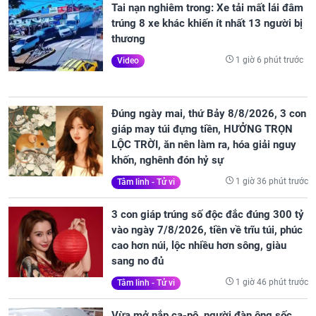
Tai nạn nghiêm trong: Xe tải mất lái đâm
trúng 8 xe khác khiến ít nhất 13 người bị
thương
1 giờ 6 phút trước
Video
Đúng ngày mai, thứ Bảy 8/8/2026, 3 con
giáp may túi đựng tiền, HƯỞNG TRỌN
LỘC TRỜI, ăn nên làm ra, hóa giải nguy
khốn, nghênh đón hỷ sự
1 giờ 36 phút trước
Tâm linh - Tử vi
3 con giáp trúng số độc đắc đúng 300 tỷ
vào ngày 7/8/2026, tiền về trĩu túi, phúc
cao hơn núi, lộc nhiều hơn sông, giàu
sang no đủ
1 giờ 46 phút trước
Tâm linh - Tử vi
Vừa mở nắp ca-pô, người đàn ông sốc