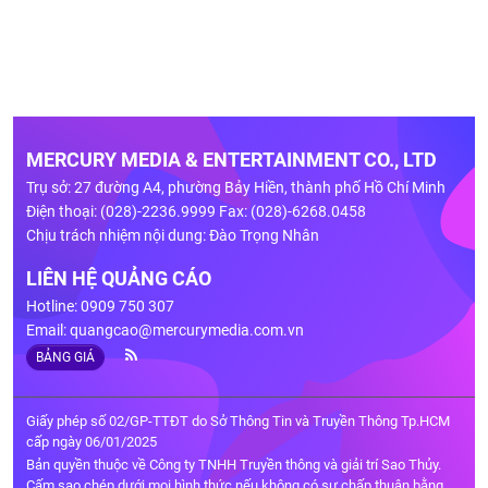
MERCURY MEDIA & ENTERTAINMENT CO., LTD
Trụ sở: 27 đường A4, phường Bảy Hiền, thành phố Hồ Chí Minh
Điện thoại: (028)-2236.9999 Fax: (028)-6268.0458
Chịu trách nhiệm nội dung: Đào Trọng Nhân
LIÊN HỆ QUẢNG CÁO
Hotline: 0909 750 307
Email:
quangcao@mercurymedia.com.vn
BẢNG GIÁ
Giấy phép số 02/GP-TTĐT do Sở Thông Tin và Truyền Thông Tp.HCM
cấp ngày 06/01/2025
Bản quyền thuộc về Công ty TNHH Truyền thông và giải trí Sao Thủy.
Cấm sao chép dưới mọi hình thức nếu không có sự chấp thuận bằng