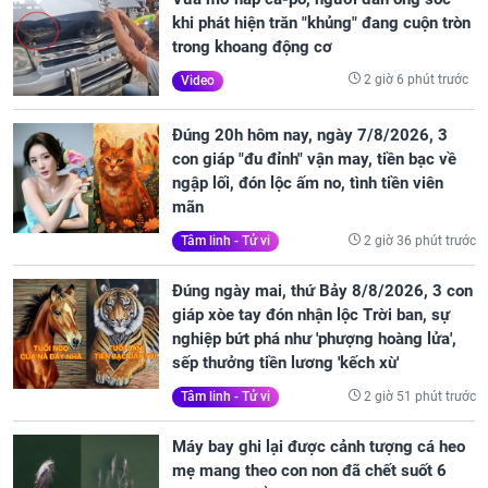
khi phát hiện trăn "khủng" đang cuộn tròn
trong khoang động cơ
2 giờ 6 phút trước
Video
Đúng 20h hôm nay, ngày 7/8/2026, 3
con giáp "đu đỉnh" vận may, tiền bạc về
ngập lối, đón lộc ấm no, tình tiền viên
mãn
2 giờ 36 phút trước
Tâm linh - Tử vi
Đúng ngày mai, thứ Bảy 8/8/2026, 3 con
giáp xòe tay đón nhận lộc Trời ban, sự
nghiệp bứt phá như 'phượng hoàng lửa',
sếp thưởng tiền lương 'kếch xù'
2 giờ 51 phút trước
Tâm linh - Tử vi
Máy bay ghi lại được cảnh tượng cá heo
mẹ mang theo con non đã chết suốt 6