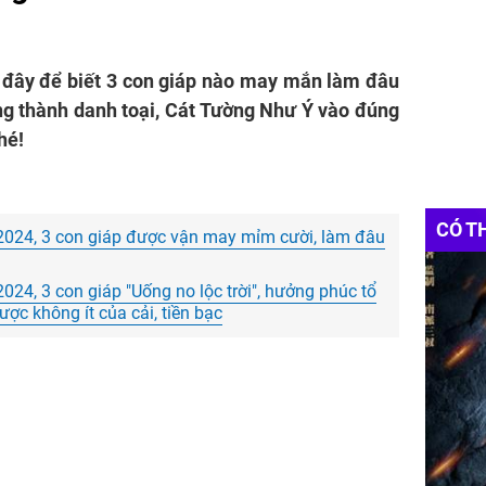
 đây để biết 3 con giáp nào may mắn làm đâu
ông thành danh toại, Cát Tường Như Ý vào đúng
hé!
CÓ T
024, 3 con giáp được vận may mỉm cười, làm đâu
24, 3 con giáp "Uống no lộc trời", hưởng phúc tổ
được không ít của cải, tiền bạc