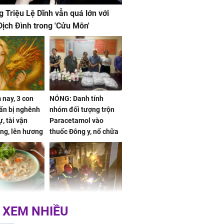
g Triệu Lệ Dĩnh vẫn quá lớn với
ịch Đình trong 'Cửu Môn'
nay, 3 con
NÓNG: Danh tính
ẩn bị nghênh
nhóm đối tượng trộn
, tài vận
Paracetamol vào
ng, lên hương
thuốc Đông y, nổ chữa
g hóa Phượng,
bách bệnh
 may mắn về
ức khỏe và
Cháy nhà 2 tầng ở
 XEM NHIỀU
 dụng đúng
TPHCM, cha và con