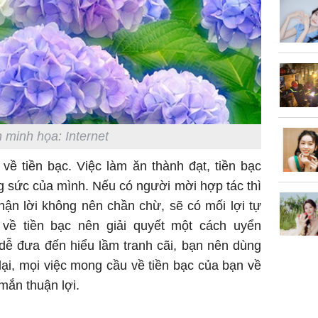
của loại
Chân du
viên Hoa
ứng ngượ
 minh họa: Internet
nghèo
p về tiền bạc. Việc làm ăn thành đạt, tiền bạc
 sức của mình. Nếu có người mời hợp tác thì
ận lời không nên chần chừ, sẽ có mối lợi tự
về tiền bạc nên giải quyết một cách uyển
dễ đưa đến hiểu lầm tranh cãi, bạn nên dùng
ại, mọi việc mong cầu về tiền bạc của bạn về
ắn thuận lợi.