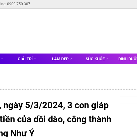
line: 0909 750 307
G
GIẢI TRÍ
LÀM ĐẸP
SỨC KHỎE
DINH DƯ
 ngày 5/3/2024, 3 con giáp
tiền của dồi dào, công thành
ờng Như Ý