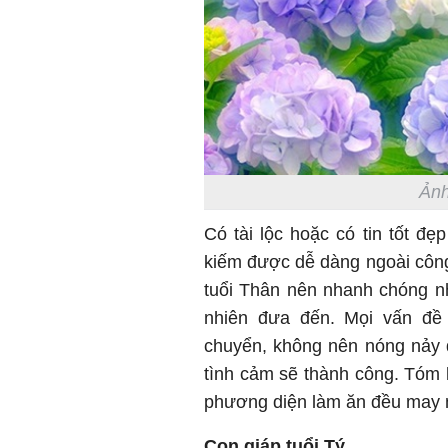
Ảnh
Có tài lộc hoặc có tin tốt đẹ
kiếm được dễ dàng ngoài công
tuổi Thân nên nhanh chóng nh
nhiên đưa đến. Mọi vấn đề 
chuyển, không nên nóng nảy 
tình cảm sẽ thành công. Tóm l
phương diện làm ăn đều may m
Con giáp tuổi Tý