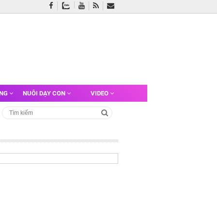
ỠNG
NUÔI DẠY CON
VIDEO