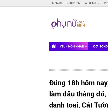
Thứ Năm, 06/08/2026, 19:43 (GMT+7)
Hot
YÊU - HÔN NHÂN
ĐỜI SỐN
Đúng 18h hôm nay,
làm đâu thắng đó, 
danh toại, Cát Tư