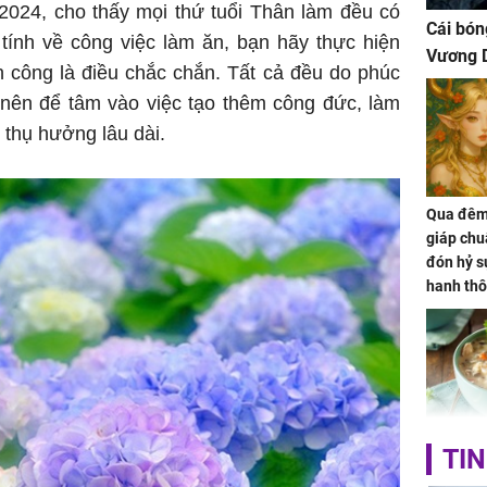
2024, cho thấy mọi thứ tuổi Thân làm đều có
Cái bón
tính về công việc làm ăn, bạn hãy thực hiện
Vương D
h công là điều chắc chắn. Tất cả đều do phúc
nên để tâm vào việc tạo thêm công đức, làm
 thụ hưởng lâu dài.
Qua đêm 
giáp chu
đón hỷ sự
hanh thô
hóa Rồn
gom hết
nhà
Giá trị s
TIN
cách sử