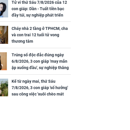
 hạt bình dân
trai 12 tuổi tử vong
Tử vi thứ Sáu 7/8/2026 của 12
thương tâm
con giáp: Dần - Tuất tiền bạc
đầy túi, sự nghiệp phát triển
hưng thịnh, Mão - Thân tài lộc
ảm đạm, mọi sự khó thành công
Cháy nhà 2 tầng ở TPHCM, cha
mỹ mãn
và con trai 12 tuổi tử vong
ng nam diễn
thương tâm
 ngữ gây phản
c khi than
Trúng số độc đắc đúng ngày
6/8/2026, 3 con giáp 'may mắn
ập xuống đầu', sự nghiệp thăng
tiến vượt bậc, tài lộc phủ kín
đường đi
Kể từ ngày mai, thứ Sáu
7/8/2026, 3 con giáp 'số hưởng'
sau công việc 'xuôi chèo mát
mái', tiền tài 'thu về như nước',
tình duyên viên mãn