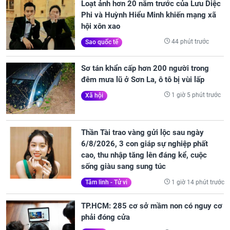
Loạt ảnh hơn 20 năm trước của Lưu Diệc
Phi và Huỳnh Hiểu Minh khiến mạng xã
hội xôn xao
44 phút trước
Sao quốc tế
Sơ tán khẩn cấp hơn 200 người trong
đêm mưa lũ ở Sơn La, ô tô bị vùi lấp
1 giờ 5 phút trước
Xã hội
Thần Tài trao vàng gửi lộc sau ngày
6/8/2026, 3 con giáp sự nghiệp phất
cao, thu nhập tăng lên đáng kể, cuộc
sống giàu sang sung túc
1 giờ 14 phút trước
Tâm linh - Tử vi
TP.HCM: 285 cơ sở mầm non có nguy cơ
phải đóng cửa