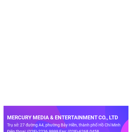
MERCURY MEDIA & ENTERTAINMENT CO., LTD
Trụ sở: 27 đường A4, phường Bảy Hiền, thành phố Hồ Chí Minh
Điện thoại: (028)-2236.9999 Fax: (028)-6268.0458