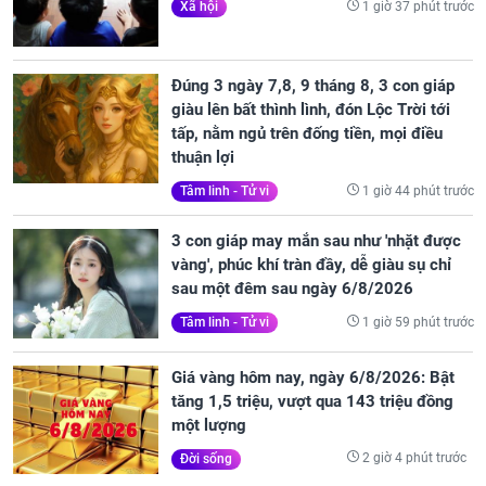
1 giờ 37 phút trước
Xã hội
Đúng 3 ngày 7,8, 9 tháng 8, 3 con giáp
giàu lên bất thình lình, đón Lộc Trời tới
tấp, nằm ngủ trên đống tiền, mọi điều
thuận lợi
1 giờ 44 phút trước
Tâm linh - Tử vi
3 con giáp may mắn sau như 'nhặt được
vàng', phúc khí tràn đầy, dễ giàu sụ chỉ
sau một đêm sau ngày 6/8/2026
1 giờ 59 phút trước
Tâm linh - Tử vi
Giá vàng hôm nay, ngày 6/8/2026: Bật
tăng 1,5 triệu, vượt qua 143 triệu đồng
một lượng
2 giờ 4 phút trước
Đời sống