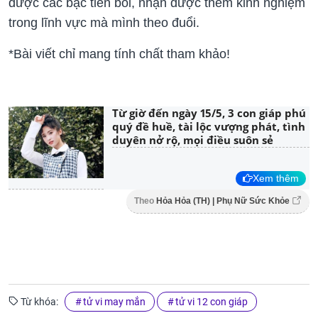
được các bậc tiền bối, nhận được thêm kinh nghiệm
trong lĩnh vực mà mình theo đuổi.
*Bài viết chỉ mang tính chất tham khảo!
Từ giờ đến ngày 15/5, 3 con giáp phú
quý đề huề, tài lộc vượng phát, tình
duyên nở rộ, mọi điều suôn sẻ
Xem thêm
Theo
Hỏa Hỏa (TH) | Phụ Nữ Sức Khỏe
Từ khóa:
tử vi may mắn
tử vi 12 con giáp