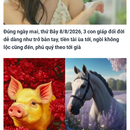
Đúng ngày mai, thứ Bảy 8/8/2026, 3 con giáp đổi đời
dễ dàng như trở bàn tay, tiền tài ùa tới, ngồi không
lộc cũng đến, phú quý theo tới già