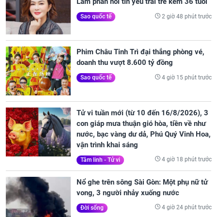
Lâm phản hồi tin yêu trai trẻ kém 36 tuổi
2 giờ 48 phút trước
Sao quốc tế
Phim Châu Tinh Trì đại thắng phòng vé,
doanh thu vượt 8.600 tỷ đồng
4 giờ 15 phút trước
Sao quốc tế
Tử vi tuần mới (từ 10 đến 16/8/2026), 3
con giáp mưa thuận gió hòa, tiền về như
nước, bạc vàng dư dả, Phú Quý Vinh Hoa,
vận trình khai sáng
4 giờ 18 phút trước
Tâm linh - Tử vi
Nổ ghe trên sông Sài Gòn: Một phụ nữ tử
vong, 3 người nhảy xuống nước
4 giờ 24 phút trước
Đời sống