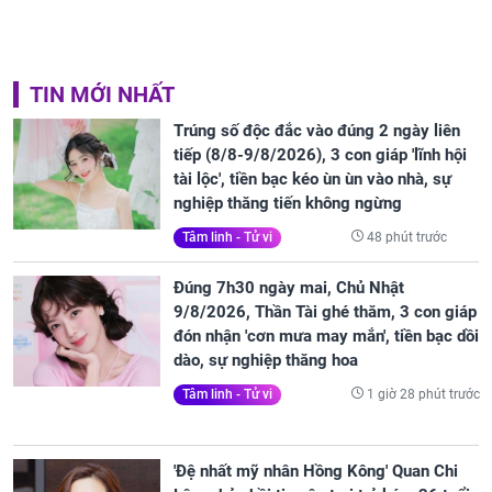
TIN MỚI NHẤT
Trúng số độc đắc vào đúng 2 ngày liên
tiếp (8/8-9/8/2026), 3 con giáp 'lĩnh hội
tài lộc', tiền bạc kéo ùn ùn vào nhà, sự
nghiệp thăng tiến không ngừng
48 phút trước
Tâm linh - Tử vi
Đúng 7h30 ngày mai, Chủ Nhật
9/8/2026, Thần Tài ghé thăm, 3 con giáp
đón nhận 'cơn mưa may mắn', tiền bạc dồi
dào, sự nghiệp thăng hoa
1 giờ 28 phút trước
Tâm linh - Tử vi
'Đệ nhất mỹ nhân Hồng Kông' Quan Chi