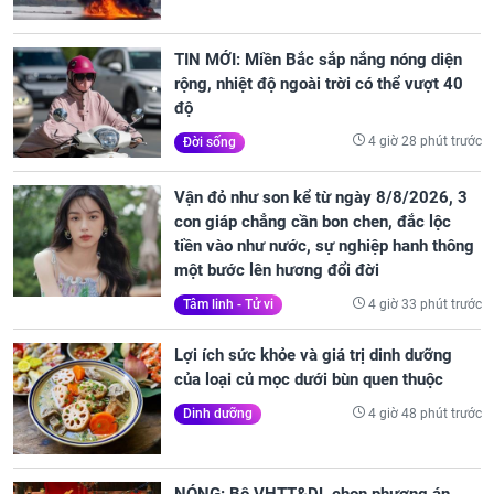
TIN MỚI: Miền Bắc sắp nắng nóng diện
rộng, nhiệt độ ngoài trời có thể vượt 40
độ
4 giờ 28 phút trước
Đời sống
Vận đỏ như son kể từ ngày 8/8/2026, 3
con giáp chẳng cần bon chen, đắc lộc
tiền vào như nước, sự nghiệp hanh thông
một bước lên hương đổi đời
4 giờ 33 phút trước
Tâm linh - Tử vi
Lợi ích sức khỏe và giá trị dinh dưỡng
của loại củ mọc dưới bùn quen thuộc
4 giờ 48 phút trước
Dinh dưỡng
NÓNG: Bộ VHTT&DL chọn phương án