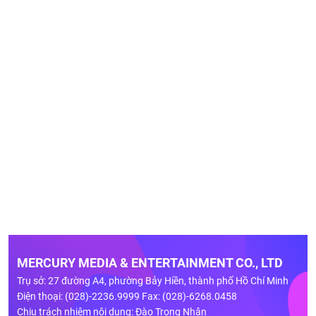
MERCURY MEDIA & ENTERTAINMENT CO., LTD
Trụ sở: 27 đường A4, phường Bảy Hiền, thành phố Hồ Chí Minh
Điện thoại: (028)-2236.9999 Fax: (028)-6268.0458
Chịu trách nhiệm nội dung: Đào Trọng Nhân