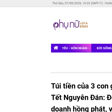
Thứ Sáu, 07/08/2026, 16:02 (GMT+7)
Hotl
YÊU - HÔN NHÂN
ĐỜI SỐN
Túi tiền của 3 con
Tết Nguyên Đán: Đ
doanh hồng phát, 