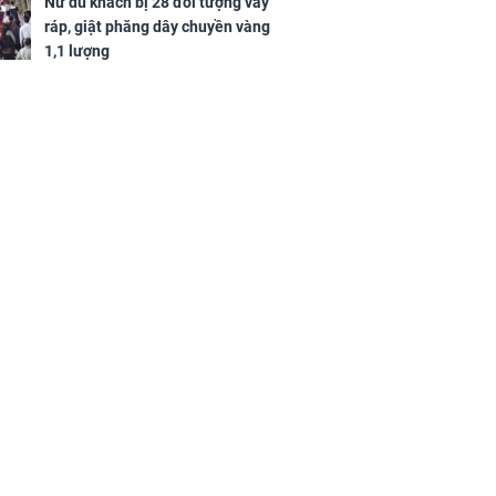
Nữ du khách bị 28 đối tượng vây
ráp, giật phăng dây chuyền vàng
1,1 lượng