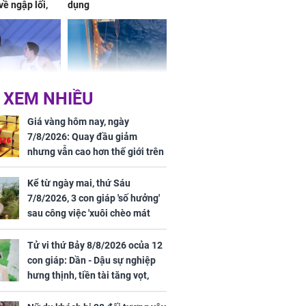
về ngập lối,
dụng
ấm no, tình
n mãn
 XEM NHIỀU
n vợ giấu
Ngư dân mất tích đã
ừng có chồng,
được tìm thấy còn
Giá vàng hôm nay, ngày
ly hôn nhưng
sống sau 26 ngày lênh
7/8/2026: Quay đầu giảm
khi nghe mẹ
đênh trên biển Thái
nhưng vẫn cao hơn thế giới trên
g câu này
Bình Dương
7 triệu đồng
Kể từ ngày mai, thứ Sáu
7/8/2026, 3 con giáp 'số hưởng'
sau công việc 'xuôi chèo mát
iệt lên tiếng
mái', tiền tài 'thu về như nước',
ồn thay tim,
tình duyên viên mãn
Tử vi thứ Bảy 8/8/2026 ocủa 12
hứng minh sức
con giáp: Dần - Dậu sự nghiệp
hưng thịnh, tiền tài tăng vọt,
Mão - Thân công việc bất trắc,
tiền mất tật mang