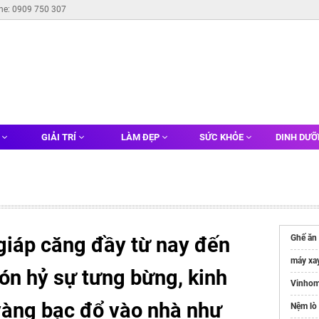
ine: 0909 750 307
G
GIẢI TRÍ
LÀM ĐẸP
SỨC KHỎE
DINH DƯ
 giáp căng đầy từ nay đến
Ghế ăn 
máy xa
ón hỷ sự tưng bừng, kinh
Vinhom
vàng bạc đổ vào nhà như
Nệm lò