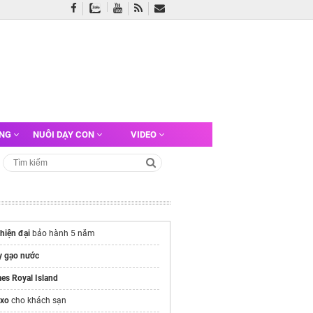
ỠNG
NUÔI DẠY CON
VIDEO
hiện đại
bảo hành 5 năm
y gạo nước
es Royal Island
 xo
cho khách sạn