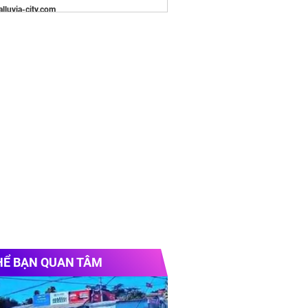
/alluvia-city.com
tanium
e chính thức
Vinhomes Hải Vân Bay
Chủ
n Tìm
Shop hoa tươi can Lộc
Gọi Ngay
ông ty
theo yêu cầu
HỂ BẠN QUAN TÂM