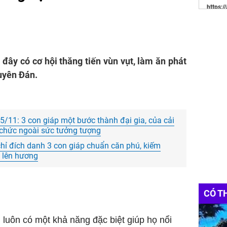
https:/
khay ti
Websit
Đầu Tư
 đây có cơ hội thăng tiến vùn vụt, làm ăn phát
Bạn Cầ
Nhé
uyên Đán.
In
Cờ c
5/11: 3 con giáp một bước thành đại gia, của cải
g chức ngoài sức tưởng tượng
hỉ đích danh 3 con giáp chuẩn căn phú, kiếm
p lên hương
CÓ T
 luôn có một khả năng đặc biệt giúp họ nổi