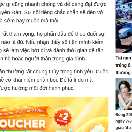
iệc gì cũng nhanh chóng và dễ dàng đạt được
uyên Đán. Sự nổi tiếng chắc chắn sẽ đến với
 là sớm hay muộn mà thôi.
rất tham vọng, họ phấn đấu để theo đuổi sự
ế nào là đủ. Nếu nhận thấy số tiền mình kiếm
 sẽ làm việc bớt đi và dành thời gian để tận
Tai nạn
 bè hoặc người thân trong gia đình.
trúng 8
ần thường rất chung thủy trong tình yêu. Cuộc
thương
 có khái niệm phản bội. Đó là lí do mà
 được hưởng một đời hạnh phúc.
Đúng 20h
ngày 7/8
giáp "đu