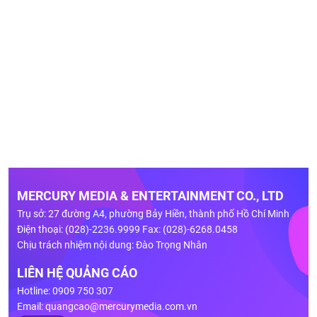
MERCURY MEDIA & ENTERTAINMENT CO., LTD
Trụ sở: 27 đường A4, phường Bảy Hiền, thành phố Hồ Chí Minh
Điện thoại: (028)-2236.9999 Fax: (028)-6268.0458
Chịu trách nhiệm nội dung: Đào Trọng Nhân
LIÊN HỆ QUẢNG CÁO
Hotline: 0909 750 307
Email:
quangcao@mercurymedia.com.vn