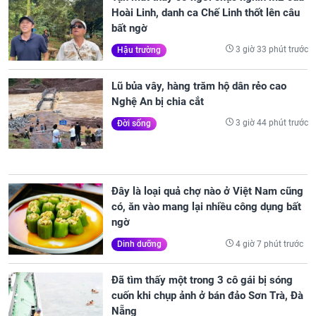
Hoài Linh, danh ca Chế Linh thốt lên câu
bất ngờ
3 giờ 33 phút trước
Hậu trường
Lũ bủa vây, hàng trăm hộ dân rẻo cao
Nghệ An bị chia cắt
3 giờ 44 phút trước
Đời sống
Đây là loại quả chợ nào ở Việt Nam cũng
có, ăn vào mang lại nhiều công dụng bất
ngờ
4 giờ 7 phút trước
Dinh dưỡng
Đã tìm thấy một trong 3 cô gái bị sóng
cuốn khi chụp ảnh ở bán đảo Sơn Trà, Đà
Nẵng