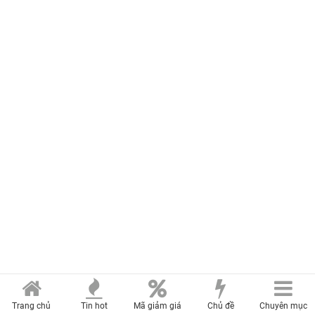
Trang chủ
Tin hot
Mã giảm giá
Chủ đề
Chuyên mục