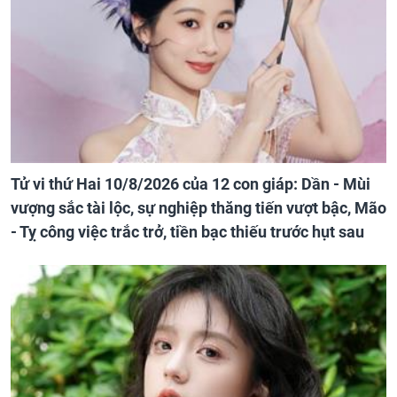
Tử vi thứ Hai 10/8/2026 của 12 con giáp: Dần - Mùi
vượng sắc tài lộc, sự nghiệp thăng tiến vượt bậc, Mão
- Tỵ công việc trắc trở, tiền bạc thiếu trước hụt sau