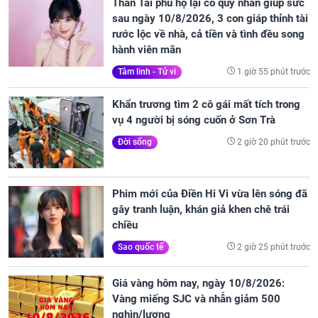
Thần Tài phù hộ lại có quý nhân giúp sức
sau ngày 10/8/2026, 3 con giáp thỉnh tài
rước lộc về nhà, cả tiền và tình đều song
hành viên mãn
1 giờ 55 phút trước
Tâm linh - Tử vi
Khẩn trương tìm 2 cô gái mất tích trong
vụ 4 người bị sóng cuốn ở Sơn Trà
2 giờ 20 phút trước
Đời sống
Phim mới của Điền Hi Vi vừa lên sóng đã
gây tranh luận, khán giả khen chê trái
chiều
2 giờ 25 phút trước
Sao quốc tế
Giá vàng hôm nay, ngày 10/8/2026:
Vàng miếng SJC và nhẫn giảm 500
nghìn/lượng