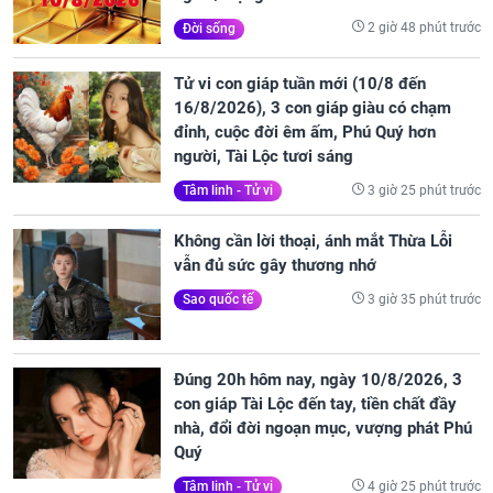
2 giờ 48 phút trước
Đời sống
Tử vi con giáp tuần mới (10/8 đến
16/8/2026), 3 con giáp giàu có chạm
đỉnh, cuộc đời êm ấm, Phú Quý hơn
người, Tài Lộc tươi sáng
3 giờ 25 phút trước
Tâm linh - Tử vi
Không cần lời thoại, ánh mắt Thừa Lỗi
vẫn đủ sức gây thương nhớ
3 giờ 35 phút trước
Sao quốc tế
Đúng 20h hôm nay, ngày 10/8/2026, 3
con giáp Tài Lộc đến tay, tiền chất đầy
nhà, đổi đời ngoạn mục, vượng phát Phú
Quý
4 giờ 25 phút trước
Tâm linh - Tử vi