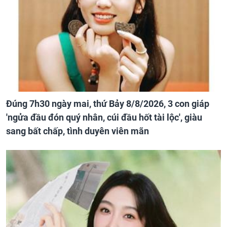
Đúng 7h30 ngày mai, thứ Bảy 8/8/2026, 3 con giáp
'ngửa đầu đón quý nhân, cúi đầu hốt tài lộc', giàu
sang bất chấp, tình duyên viên mãn