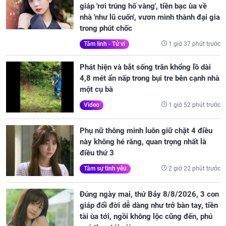
giáp 'rơi trúng hố vàng', tiền bạc ùa về
nhà 'như lũ cuốn', vươn mình thành đại gia
trong phút chốc
1 giờ 37 phút trước
Tâm linh - Tử vi
Phát hiện và bắt sống trăn khổng lồ dài
4,8 mét ẩn nấp trong bụi tre bên cạnh nhà
một cụ bà
1 giờ 52 phút trước
Video
Phụ nữ thông minh luôn giữ chặt 4 điều
này không hé răng, quan trọng nhất là
điều thứ 3
2 giờ 22 phút trước
Tâm sự tình yêu
Đúng ngày mai, thứ Bảy 8/8/2026, 3 con
giáp đổi đời dễ dàng như trở bàn tay, tiền
tài ùa tới, ngồi không lộc cũng đến, phú