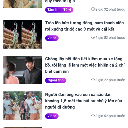
quý theo tới già
2 giờ 32 phút trước
Tâm linh - Tử vi
Trèo lên bức tượng đồng, nam thanh niên
rơi xuống từ độ cao 9 mét và cái kết
2 giờ 52 phút trước
Video
Chồng lấy hết tiền tiết kiệm mua xe tặng
bồ, tôi lặng lẽ làm một việc khiến cả 2 chỉ
biết câm nín
3 giờ 22 phút trước
Ngoại tình
Người đàn ông vác con cá sấu dài
khoảng 1,5 mét thu hút sự chú ý lớn của
người đi đường
3 giờ 52 phút trước
Video