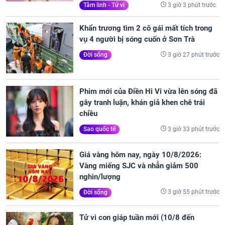
3 giờ 3 phút trước
Tâm linh - Tử vi
Khẩn trương tìm 2 cô gái mất tích trong
vụ 4 người bị sóng cuốn ở Sơn Trà
3 giờ 27 phút trước
Đời sống
Phim mới của Điền Hi Vi vừa lên sóng đã
gây tranh luận, khán giả khen chê trái
chiều
3 giờ 33 phút trước
Sao quốc tế
Giá vàng hôm nay, ngày 10/8/2026:
Vàng miếng SJC và nhẫn giảm 500
nghìn/lượng
3 giờ 55 phút trước
Đời sống
Tử vi con giáp tuần mới (10/8 đến