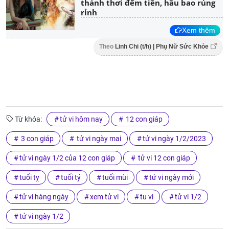
thảnh thơi đếm tiền, hầu bao rủng
rỉnh
Xem thêm
Theo
Linh Chi (t/h) | Phụ Nữ Sức Khỏe
Từ khóa:
tử vi hôm nay
12 con giáp
3 con giáp
tử vi ngày mai
tử vi ngày 1/2/2023
tử vi ngày 1/2 của 12 con giáp
tử vi 12 con giáp
tuổi tỵ
tuổi tý
tuổi mùi
tử vi ngày mới
tử vi hàng ngày
xem tử vi
tu vi
tử vi 1/2
tử vi ngày 1/2