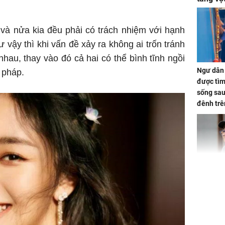
tiền mấ
và nửa kia đều phải có trách nhiệm với hạnh
vậy thì khi vấn đề xảy ra không ai trốn tránh
hau, thay vào đó cả hai có thể bình tĩnh ngồi
Ngư dân 
i pháp.
được tìm
sống sau
đênh trê
Bình Dư
Lý Liên K
sau tin đ
cởi áo c
khỏe