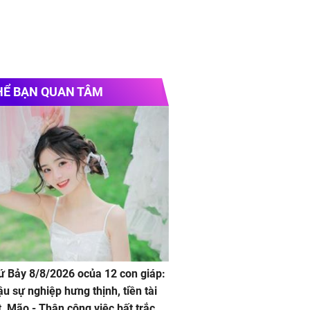
HỂ BẠN QUAN TÂM
hứ Bảy 8/8/2026 ocủa 12 con giáp:
ậu sự nghiệp hưng thịnh, tiền tài
t, Mão - Thân công việc bất trắc,