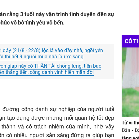
án rằng 3 tuổi này vận trình tình duyên đến sự
húc vô bờ tình yêu vô bến.
CÓ T
i đây (21/8 - 22/8) lộc lá vào đầy nhà, ngồi yên
ười thì hết 9 người mua nhà lầu xe sang
con giáp này có THẦN TÀI chống lưng, tiền bạc
yên thẳng tiến, công danh vinh hiển mãn đời
) đường công danh sự nghiệp của người tuổi
ạn tạo dựng được những mối quan hệ tốt đẹp
Tử vi t
n thành và có trách nhiệm của mình, nhờ vậy
Dần - D
uôn có nhiều người sẵn sàng đứng ra giúp bạn
tăng vọ