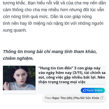
tương khắc. Bạn hiểu nỗi vất vả của cha mẹ nên dần
cảm thông cho cha mẹ nhiều hơn nhưng đôi lúc vẫn
còn nóng tính quá mức. Dần là con giáp nóng
tính nên hay lỡ miệng nói nặng lời với những người
xung quanh.
Thông tin trong bài chỉ mang tính tham khảo,
chiêm nghiệm.
“Hung tin tìm đến” 3 con giáp này
vào ngày hôm nay (3/11), tài chính sa
sút, công việc gặp nhiều bất lợi. Nên
thận trọng trong mọi việc
Xem thêm
Theo
Ngọc Thư (t/h) | Phụ Nữ Sức Khỏe