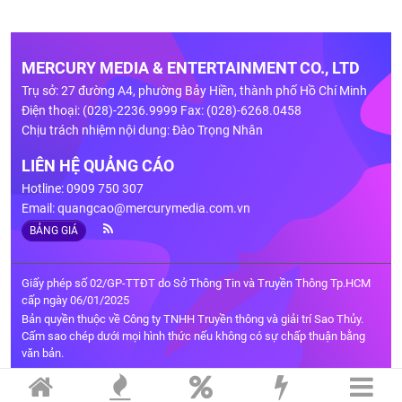
MERCURY MEDIA & ENTERTAINMENT CO., LTD
Trụ sở: 27 đường A4, phường Bảy Hiền, thành phố Hồ Chí Minh
Điện thoại: (028)-2236.9999 Fax: (028)-6268.0458
Chịu trách nhiệm nội dung: Đào Trọng Nhân
LIÊN HỆ QUẢNG CÁO
Hotline: 0909 750 307
Email:
quangcao@mercurymedia.com.vn
BẢNG GIÁ
Giấy phép số 02/GP-TTĐT do Sở Thông Tin và Truyền Thông Tp.HCM
cấp ngày 06/01/2025
Bản quyền thuộc về Công ty TNHH Truyền thông và giải trí Sao Thủy.
Cấm sao chép dưới mọi hình thức nếu không có sự chấp thuận bằng
văn bản.