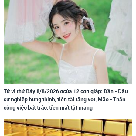
Tử vi thứ Bảy 8/8/2026 ocủa 12 con giáp: Dần - Dậu
sự nghiệp hưng thịnh, tiền tài tăng vọt, Mão - Thân
công việc bất trắc, tiền mất tật mang