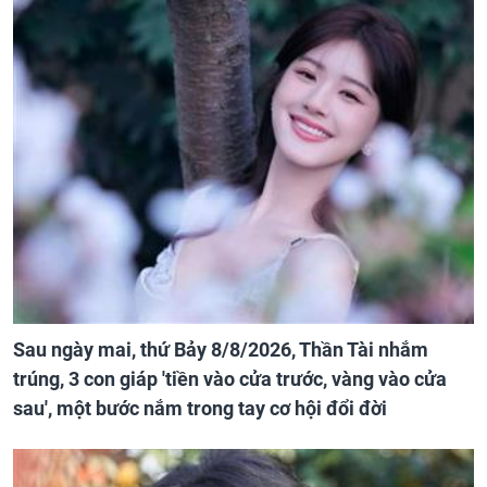
Sau ngày mai, thứ Bảy 8/8/2026, Thần Tài nhắm
trúng, 3 con giáp 'tiền vào cửa trước, vàng vào cửa
sau', một bước nắm trong tay cơ hội đổi đời