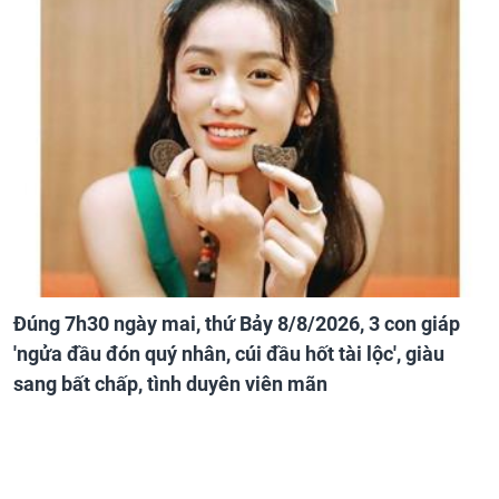
Đúng 7h30 ngày mai, thứ Bảy 8/8/2026, 3 con giáp
'ngửa đầu đón quý nhân, cúi đầu hốt tài lộc', giàu
sang bất chấp, tình duyên viên mãn