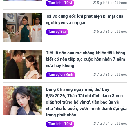
5 giờ 46 phút trước
Tâm linh - Tử vi
Tôi vô cùng sốc khi phát hiện bí mật của
người yêu và chị gái
6 giờ 36 phút trước
Tâm sự Eva
Tiết lộ sốc của mẹ chồng khiến tôi không
biết có nên tiếp tục cuộc hôn nhân 7 năm
nữa hay không
7 giờ 36 phút trước
Tâm sự gia đình
Đúng 6h sáng ngày mai, thứ Bảy
8/8/2026, Thần Tài chỉ đích danh 3 con
giáp 'rơi trúng hố vàng', tiền bạc ùa về
nhà 'như lũ cuốn', vươn mình thành đại gia
trong phút chốc
7 giờ 51 phút trước
Tâm linh - Tử vi