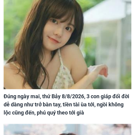
Đúng ngày mai, thứ Bảy 8/8/2026, 3 con giáp đổi đời
dễ dàng như trở bàn tay, tiền tài ùa tới, ngồi không
lộc cũng đến, phú quý theo tới già