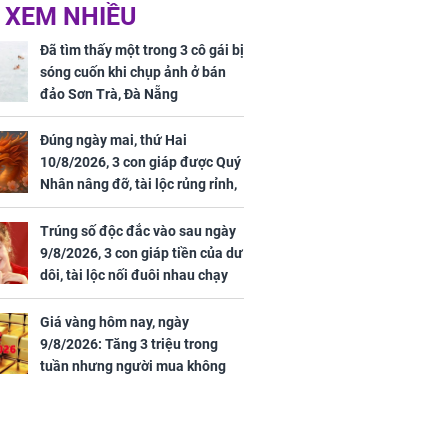
 XEM NHIỀU
 mỹ nhân Hồng
Tử vi tuần mới (từ 10
uan Chi Lâm
đến 16/8/2026), 3 con
Đã tìm thấy một trong 3 cô gái bị
tin yêu trai
giáp mưa thuận gió
sóng cuốn khi chụp ảnh ở bán
36 tuổi
hòa, tiền về như nước,
đảo Sơn Trà, Đà Nẵng
bạc vàng dư dả, Phú
Quý Vinh Hoa, vận
Đúng ngày mai, thứ Hai
trình khai sáng
10/8/2026, 3 con giáp được Quý
Nhân nâng đỡ, tài lộc rủng rỉnh,
u Tinh Trì
yên tâm hưởng vinh hoa Phú
g phòng vé,
Quý
Trúng số độc đắc vào sau ngày
u vượt 8.600
9/8/2026, 3 con giáp tiền của dư
dôi, tài lộc nối đuôi nhau chạy
vào nhà, sự nghiệp phất lên
trông thấy
Giá vàng hôm nay, ngày
9/8/2026: Tăng 3 triệu trong
tuần nhưng người mua không
lãi