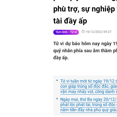
phù trợ, sự nghiệp 
tài đầy ấp
19/12/2022 09:37
Tâm linh - Tử vi
Tử vi dự báo hôm nay ngày 19
quý nhân phía sau âm thầm phù
đầy ấp.
Tử vi tuần mới từ ngày 19/12 
con giáp trúng số độc đắc, già
vận may nhảy vọt, công danh 
Ngày mai, thứ Ba ngày 20/12/2
phát lộc phát tài, trúng số độ
năm tiền đầy nhà phú quý già