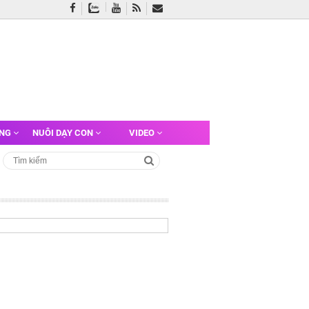
ỠNG
NUÔI DẠY CON
VIDEO