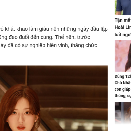
Tận mắt
Hoài Li
ó khát khao làm giàu nên những ngày đầu lập
bất ngờ
ng đeo đuổi đến cùng. Thế nên, trước
ày đã có sự nghiệp hiển vinh, thăng chức
Đúng 12
Chủ Nhật
con giáp
thông, s
'cá chép 
cạn lộc l
hạ