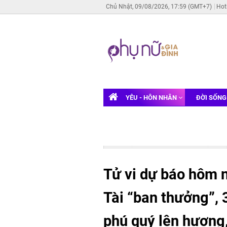
Chủ Nhật, 09/08/2026, 17:59 (GMT+7)
Hot
YÊU - HÔN NHÂN
ĐỜI SỐN
Tử vi dự báo hôm 
Tài “ban thưởng”, 
phú quý lên hương