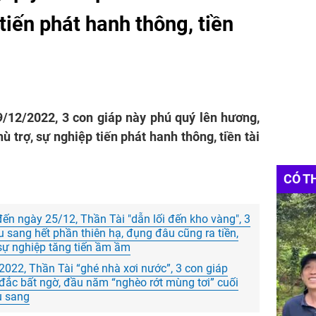
tiến phát hanh thông, tiền
/12/2022, 3 con giáp này phú quý lên hương,
 trợ, sự nghiệp tiến phát hanh thông, tiền tài
CÓ T
đến ngày 25/12, Thần Tài "dẫn lối đến kho vàng", 3
u sang hết phần thiên hạ, đụng đâu cũng ra tiền,
sự nghiệp tăng tiến ầm ầm
022, Thần Tài “ghé nhà xơi nước”, 3 con giáp
c đắc bất ngờ, đầu năm “nghèo rớt mùng tơi” cuối
u sang