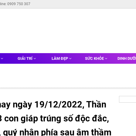
line: 0909 750 307
G
GIẢI TRÍ
LÀM ĐẸP
SỨC KHỎE
DINH DƯ
nay ngày 19/12/2022, Thần
3 con giáp trúng số độc đắc,
, quý nhân phía sau âm thầm