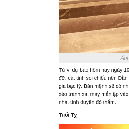
Ảnh
Tử vi
dự báo hôm nay ngày 19/
đỡ, cát tinh soi chiếu nên Dầ
gia bạc tỷ. Bản mệnh sẽ có nh
xẻo tránh xa, may mắn ập vào 
nhà, tình duyên đỏ thắm.
Tuổi Tỵ