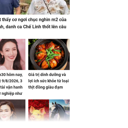
 thấy cơ ngơi chục nghìn m2 của
nh, danh ca Chế Linh thốt lên câu
h30 hôm nay,
Giá trị dinh dưỡng và
 9/8/2026, 3
lợi ích sức khỏe từ loại
 tài vận hanh
thịt đồng giàu đạm
ự nghiệp như
hóa Rồng', vét
á trong thiên