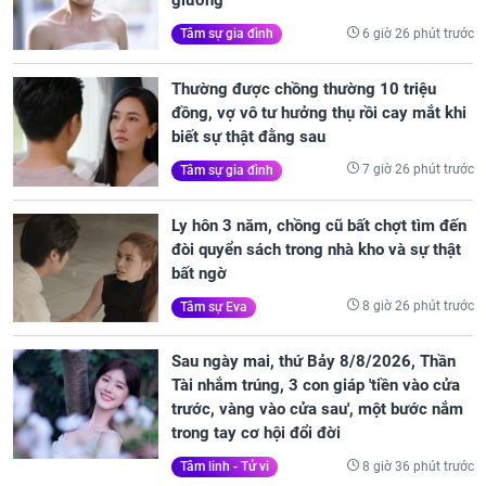
giường
6 giờ 26 phút trước
Tâm sự gia đình
Thường được chồng thường 10 triệu
đồng, vợ vô tư hưởng thụ rồi cay mắt khi
biết sự thật đằng sau
7 giờ 26 phút trước
Tâm sự gia đình
Ly hôn 3 năm, chồng cũ bất chợt tìm đến
đòi quyển sách trong nhà kho và sự thật
bất ngờ
8 giờ 26 phút trước
Tâm sự Eva
Sau ngày mai, thứ Bảy 8/8/2026, Thần
Tài nhắm trúng, 3 con giáp 'tiền vào cửa
trước, vàng vào cửa sau', một bước nắm
trong tay cơ hội đổi đời
8 giờ 36 phút trước
Tâm linh - Tử vi