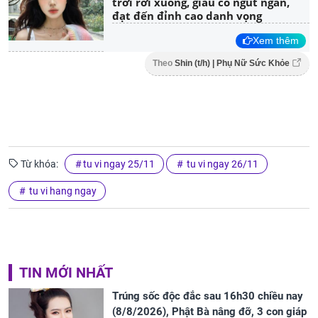
trời rơi xuống, giàu có ngút ngàn,
đạt đến đỉnh cao danh vọng
Xem thêm
Theo
Shin (t/h) | Phụ Nữ Sức Khỏe
Từ khóa:
tu vi ngay 25/11
tu vi ngay 26/11
tu vi hang ngay
TIN MỚI NHẤT
Trúng sốc độc đắc sau 16h30 chiều nay
(8/8/2026), Phật Bà nâng đỡ, 3 con giáp