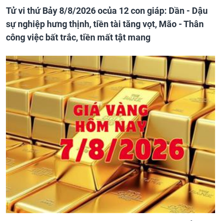
Tử vi thứ Bảy 8/8/2026 ocủa 12 con giáp: Dần - Dậu
sự nghiệp hưng thịnh, tiền tài tăng vọt, Mão - Thân
công việc bất trắc, tiền mất tật mang