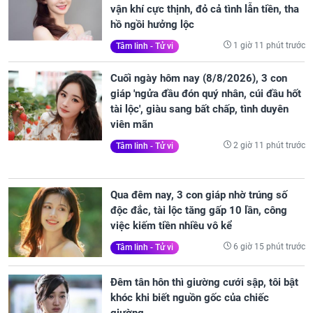
vận khí cực thịnh, đỏ cả tình lẫn tiền, tha
hồ ngồi hưởng lộc
1 giờ 11 phút trước
Tâm linh - Tử vi
Cuối ngày hôm nay (8/8/2026), 3 con
giáp 'ngửa đầu đón quý nhân, cúi đầu hốt
tài lộc', giàu sang bất chấp, tình duyên
viên mãn
2 giờ 11 phút trước
Tâm linh - Tử vi
Qua đêm nay, 3 con giáp nhờ trúng số
độc đắc, tài lộc tăng gấp 10 lần, công
việc kiếm tiền nhiều vô kể
6 giờ 15 phút trước
Tâm linh - Tử vi
Đêm tân hôn thì giường cưới sập, tôi bật
khóc khi biết nguồn gốc của chiếc