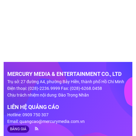
MERCURY MEDIA & ENTERTAINMENT CO., LTD
Trụ sở: 27 đường A4, phường Bảy Hiền, thành phố Hồ Chí Minh
Điện thoại: (028)-2236.9999 Fax: (028)-6268.0458
Chịu trách nhiệm nội dung: Đào Trọng Nhân
LIÊN HỆ QUẢNG CÁO
Hotline: 0909 750 307
Email:
quangcao@mercurymedia.com.vn
BẢNG GIÁ