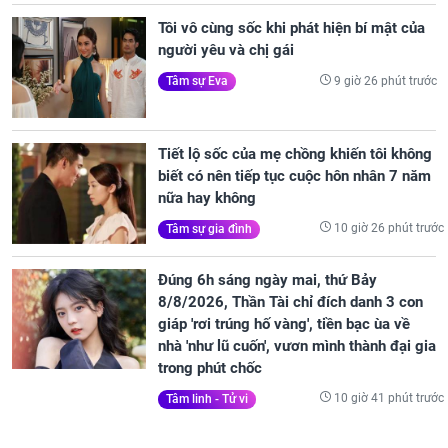
Tôi vô cùng sốc khi phát hiện bí mật của
người yêu và chị gái
9 giờ 26 phút trước
Tâm sự Eva
Tiết lộ sốc của mẹ chồng khiến tôi không
biết có nên tiếp tục cuộc hôn nhân 7 năm
nữa hay không
10 giờ 26 phút trước
Tâm sự gia đình
Đúng 6h sáng ngày mai, thứ Bảy
8/8/2026, Thần Tài chỉ đích danh 3 con
giáp 'rơi trúng hố vàng', tiền bạc ùa về
nhà 'như lũ cuốn', vươn mình thành đại gia
trong phút chốc
10 giờ 41 phút trước
Tâm linh - Tử vi