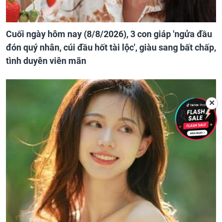
Cuối ngày hôm nay (8/8/2026), 3 con giáp 'ngửa đầu
đón quý nhân, cúi đầu hốt tài lộc', giàu sang bất chấp,
tình duyên viên mãn
✕