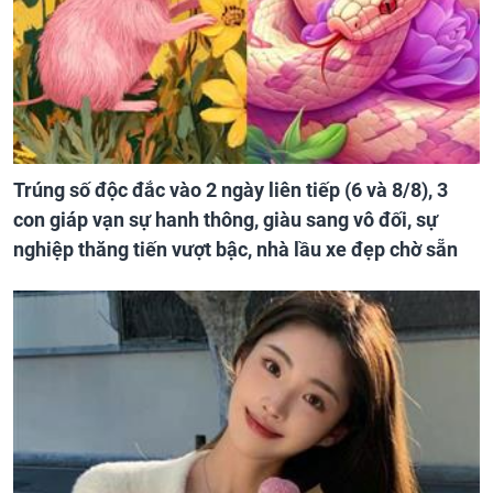
Trúng số độc đắc vào 2 ngày liên tiếp (6 và 8/8), 3
con giáp vạn sự hanh thông, giàu sang vô đối, sự
nghiệp thăng tiến vượt bậc, nhà lầu xe đẹp chờ sẵn