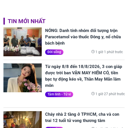
TIN MỚI NHẤT
NÓNG: Danh tính nhóm đối tượng trộn
Paracetamol vào thuốc Đông y, nổ chữa
bách bệnh
1 giờ 1 phút trước
Đời sống
Từ ngày 8/8 đến 18/8/2026, 3 con giáp
được trời ban VẬN MAY HIẾM CÓ, tiền
bạc tự động kéo về, Thần May Mắn lâm
môn
1 giờ 27 phút trước
Tâm linh - Tử vi
Cháy nhà 2 tầng ở TPHCM, cha và con
trai 12 tuổi tử vong thương tâm