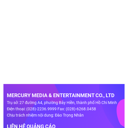
MERCURY MEDIA & ENTERTAINMENT CO., LTD
Trụ sở: 27 đường A4, phường Bảy Hiền, thành phố Hồ Chí Minh
Điện thoại: (028)-2236.9999 Fax: (028)-6268.0458
Chịu trách nhiệm nội dung: Đào Trọng Nhân
LIÊN HỆ QUẢNG CÁO