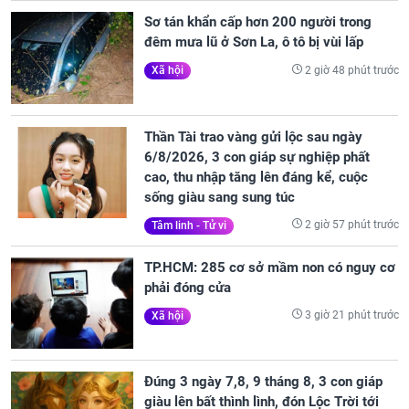
Sơ tán khẩn cấp hơn 200 người trong
đêm mưa lũ ở Sơn La, ô tô bị vùi lấp
2 giờ 48 phút trước
Xã hội
Thần Tài trao vàng gửi lộc sau ngày
6/8/2026, 3 con giáp sự nghiệp phất
cao, thu nhập tăng lên đáng kể, cuộc
sống giàu sang sung túc
2 giờ 57 phút trước
Tâm linh - Tử vi
TP.HCM: 285 cơ sở mầm non có nguy cơ
phải đóng cửa
3 giờ 21 phút trước
Xã hội
Đúng 3 ngày 7,8, 9 tháng 8, 3 con giáp
giàu lên bất thình lình, đón Lộc Trời tới