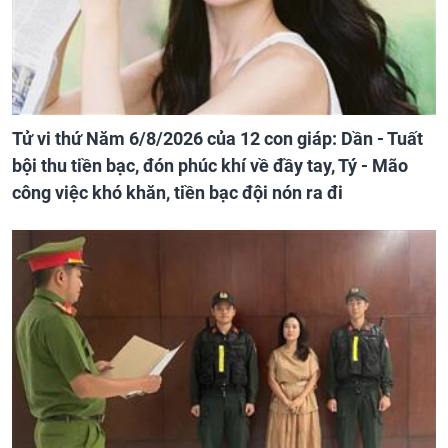
Tử vi thứ Năm 6/8/2026 của 12 con giáp: Dần - Tuất
bội thu tiền bạc, đón phúc khí về đầy tay, Tý - Mão
công việc khó khăn, tiền bạc đội nón ra đi