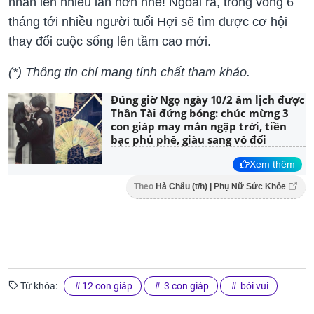
nhân lên nhiều lần hơn nhé! Ngoài ra, trong vòng 6
tháng tới nhiều người tuổi Hợi sẽ tìm được cơ hội
thay đổi cuộc sống lên tầm cao mới.
(*) Thông tin chỉ mang tính chất tham khảo.
Đúng giờ Ngọ ngày 10/2 âm lịch được
Thần Tài đứng bóng: chúc mừng 3
con giáp may mắn ngập trời, tiền
bạc phủ phê, giàu sang vô đối
Xem thêm
Theo
Hà Châu (t/h) | Phụ Nữ Sức Khỏe
Từ khóa:
12 con giáp
3 con giáp
bói vui