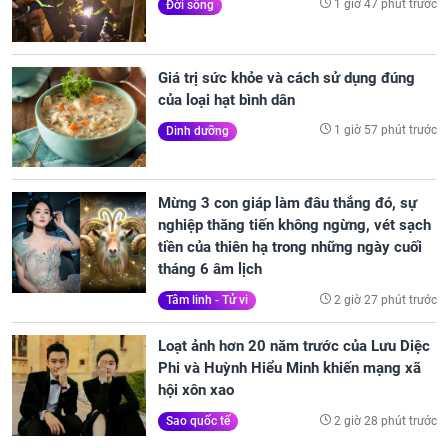
1 giờ 47 phút trước
Đời sống
Giá trị sức khỏe và cách sử dụng đúng
của loại hạt bình dân
1 giờ 57 phút trước
Dinh dưỡng
Mừng 3 con giáp làm đâu thắng đó, sự
nghiệp thăng tiến không ngừng, vét sạch
tiền của thiên hạ trong những ngày cuối
tháng 6 âm lịch
2 giờ 27 phút trước
Tâm linh - Tử vi
Loạt ảnh hơn 20 năm trước của Lưu Diệc
Phi và Huỳnh Hiểu Minh khiến mạng xã
hội xôn xao
2 giờ 28 phút trước
Sao quốc tế