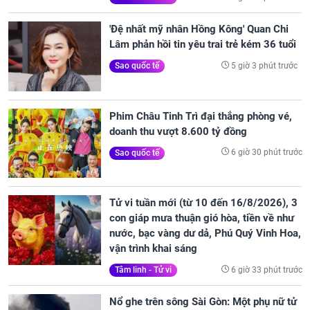
'Đệ nhất mỹ nhân Hồng Kông' Quan Chi
Lâm phản hồi tin yêu trai trẻ kém 36 tuổi
5 giờ 3 phút trước
Sao quốc tế
Phim Châu Tinh Trì đại thắng phòng vé,
doanh thu vượt 8.600 tỷ đồng
6 giờ 30 phút trước
Sao quốc tế
Tử vi tuần mới (từ 10 đến 16/8/2026), 3
con giáp mưa thuận gió hòa, tiền về như
nước, bạc vàng dư dả, Phú Quý Vinh Hoa,
vận trình khai sáng
6 giờ 33 phút trước
Tâm linh - Tử vi
Nổ ghe trên sông Sài Gòn: Một phụ nữ tử