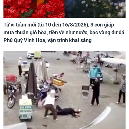
Tử vi tuần mới (từ 10 đến 16/8/2026), 3 con giáp
mưa thuận gió hòa, tiền về như nước, bạc vàng dư dả,
Phú Quý Vinh Hoa, vận trình khai sáng