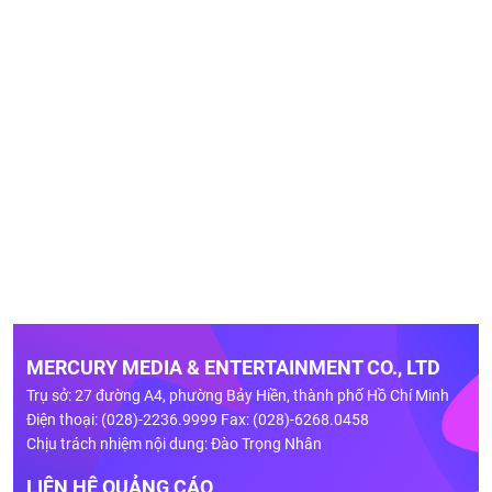
MERCURY MEDIA & ENTERTAINMENT CO., LTD
Trụ sở: 27 đường A4, phường Bảy Hiền, thành phố Hồ Chí Minh
Điện thoại: (028)-2236.9999 Fax: (028)-6268.0458
Chịu trách nhiệm nội dung: Đào Trọng Nhân
LIÊN HỆ QUẢNG CÁO