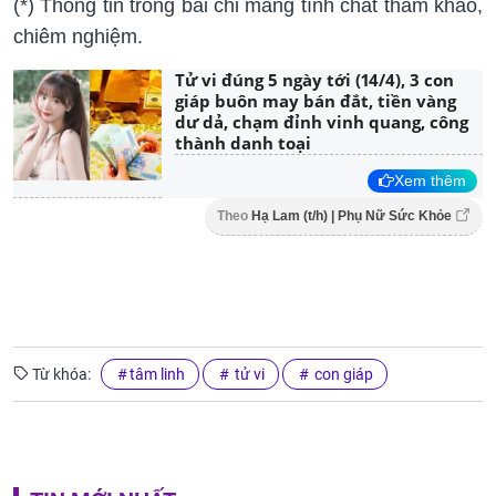
(*) Thông tin trong bài chỉ mang tính chất tham khảo,
chiêm nghiệm.
Tử vi đúng 5 ngày tới (14/4), 3 con
giáp buôn may bán đắt, tiền vàng
dư dả, chạm đỉnh vinh quang, công
thành danh toại
Xem thêm
Theo
Hạ Lam (t/h) | Phụ Nữ Sức Khỏe
Từ khóa:
tâm linh
tử vi
con giáp