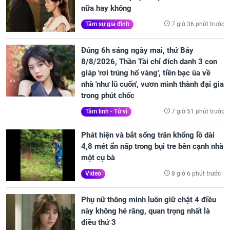
nữa hay không
7 giờ 36 phút trước
Tâm sự gia đình
Đúng 6h sáng ngày mai, thứ Bảy
8/8/2026, Thần Tài chỉ đích danh 3 con
giáp 'rơi trúng hố vàng', tiền bạc ùa về
nhà 'như lũ cuốn', vươn mình thành đại gia
trong phút chốc
7 giờ 51 phút trước
Tâm linh - Tử vi
Phát hiện và bắt sống trăn khổng lồ dài
4,8 mét ẩn nấp trong bụi tre bên cạnh nhà
một cụ bà
8 giờ 6 phút trước
Video
Phụ nữ thông minh luôn giữ chặt 4 điều
này không hé răng, quan trọng nhất là
điều thứ 3