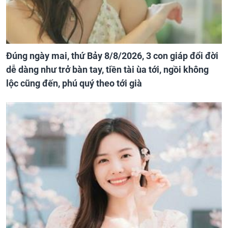
Đúng ngày mai, thứ Bảy 8/8/2026, 3 con giáp đổi đời
dễ dàng như trở bàn tay, tiền tài ùa tới, ngồi không
lộc cũng đến, phú quý theo tới già