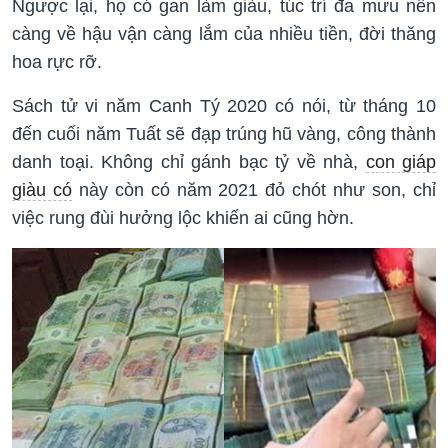
Ngược lại, họ có gan làm giàu, túc trí đa mưu nên
càng về hậu vận càng lắm của nhiều tiền, đời thăng
hoa rực rỡ.
Sách tử vi năm Canh Tý 2020 có nói, từ tháng 10
đến cuối năm Tuất sẽ đạp trúng hũ vàng, công thành
danh toại. Không chỉ gánh bạc tỷ về nhà,
con giáp
giàu có
này còn có năm 2021 đỏ chót như son, chỉ
việc rung đùi hưởng lộc khiến ai cũng hờn.