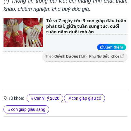
(*) Thông tin trong bài viết chỉ mang tính chất tham
khảo, chiêm nghiệm cho quý độc giả.
Tử vi 7 ngày tới: 3 con giáp đầu tuần
phát tài, giữa tuần sung túc, cuối
tuần nằm duỗi mà ăn
Xem thêm
Theo
Quỳnh Dương (T.H) | Phụ Nữ Sức Khỏe
Từ khóa:
Canh Tý 2020
con giáp giàu có
con giáp giàu sang