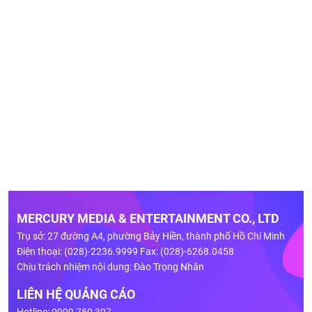
MERCURY MEDIA & ENTERTAINMENT CO., LTD
Trụ sở: 27 đường A4, phường Bảy Hiền, thành phố Hồ Chí Minh
Điện thoại: (028)-2236.9999 Fax: (028)-6268.0458
Chịu trách nhiệm nội dung: Đào Trọng Nhân
LIÊN HỆ QUẢNG CÁO
Hotline: 0909 750 307