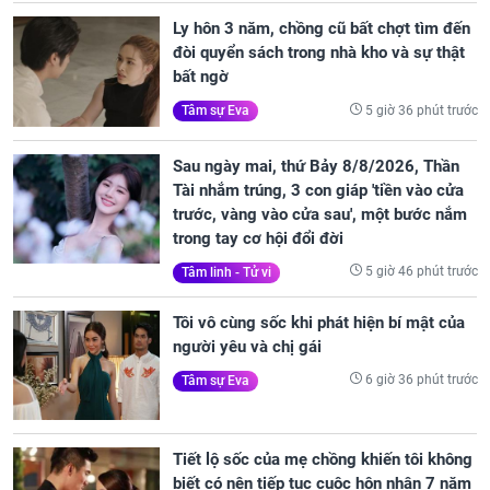
Ly hôn 3 năm, chồng cũ bất chợt tìm đến
đòi quyển sách trong nhà kho và sự thật
bất ngờ
5 giờ 36 phút trước
Tâm sự Eva
Sau ngày mai, thứ Bảy 8/8/2026, Thần
Tài nhắm trúng, 3 con giáp 'tiền vào cửa
trước, vàng vào cửa sau', một bước nắm
trong tay cơ hội đổi đời
5 giờ 46 phút trước
Tâm linh - Tử vi
Tôi vô cùng sốc khi phát hiện bí mật của
người yêu và chị gái
6 giờ 36 phút trước
Tâm sự Eva
Tiết lộ sốc của mẹ chồng khiến tôi không
biết có nên tiếp tục cuộc hôn nhân 7 năm