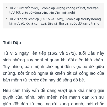
Tử vi 14/2 đến 24/2, 3 con giáp vượng không kể xiết, thời vận
tươi tốt, giàu có vững bền, tiền đếm mệt nghỉ
Tử vi 3 ngày liên tiếp (14, 15 và 16/2), 3 con giáp thời kỳ hoàng
kim rực rỡ, lộc lá xum xuê, tiêu xài thả ga, cuộc đời sang trang
Tuổi Dậu
Tử vi 2 ngày liên tiếp (16/2 và 17/2), tuổi Dậu nảy
sinh những suy nghĩ bi quan khi đối diện khó khăn.
Tuy nhiên, bản mệnh chớ nghĩ đến việc bỏ dở giữa
chừng, bởi từ bỏ nghĩa là khiến tất cả công lao của
bản mệnh từ trước đến nay đổ sông đổ bể.
Nếu cảm thấy vấn đề đang vượt quá khả năng giải
quyết của mình, bản mệnh nên mạnh dạn xin sự
giúp đỡ đến từ mọi người xung quanh, bởi chắc