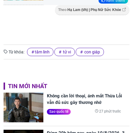
Xem thêm
Theo
Hạ Lam (t/h) | Phụ Nữ Sức Khỏe
Từ khóa:
tâm linh
tử vi
con giáp
TIN MỚI NHẤT
Không cần lời thoại, ánh mắt Thừa Lỗi
vẫn đủ sức gây thương nhớ
27 phút trước
Sao quốc tế