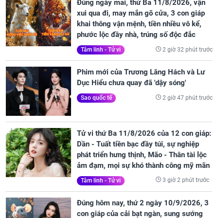
Đúng ngày mai, thứ Ba 11/8/2026, vận
xui qua đi, may mắn gõ cửa, 3 con giáp
khai thông vận mệnh, tiền nhiều vô kể,
phước lộc đầy nhà, trúng số độc đắc
2 giờ 32 phút trước
Tâm linh - Tử vi
Phim mới của Trương Lăng Hách và Lư
Dục Hiểu chưa quay đã 'dậy sóng'
2 giờ 47 phút trước
Sao quốc tế
Tử vi thứ Ba 11/8/2026 của 12 con giáp:
Dần - Tuất tiền bạc đầy túi, sự nghiệp
phát triển hưng thịnh, Mão - Thân tài lộc
ảm đạm, mọi sự khó thành công mỹ mãn
3 giờ 2 phút trước
Tâm linh - Tử vi
Đúng hôm nay, thứ 2 ngày 10/9/2026, 3
con giáp của cải bạt ngàn, sung sướng