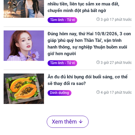
nhiều tiền, liên tục sắm xe mua đất,
chuyển mình đột phá bất ngờ
3 giờ 17 phút trước
Tâm linh - Tử vi
Đúng hôm nay, thứ Hai 10/8/2026, 3 con
giáp 'phú quý hơn Thần Tài', vận trình
hanh thông, sự nghiệp 'thuận buồm xuôi
gió' hơn người
3 giờ 27 phút trước
Tâm linh - Tử vi
Ăn đu đủ khi bụng đói buổi sáng, cơ thể
sẽ thay đổi ra sao?
4 giờ 17 phút trước
Dinh dưỡng
Xem thêm