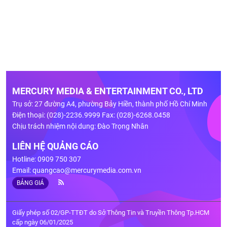
MERCURY MEDIA & ENTERTAINMENT CO., LTD
Trụ sở: 27 đường A4, phường Bảy Hiền, thành phố Hồ Chí Minh
Điện thoại: (028)-2236.9999 Fax: (028)-6268.0458
Chịu trách nhiệm nội dung: Đào Trọng Nhân
LIÊN HỆ QUẢNG CÁO
Hotline: 0909 750 307
Email:
quangcao@mercurymedia.com.vn
BẢNG GIÁ
Giấy phép số 02/GP-TTĐT do Sở Thông Tin và Truyền Thông Tp.HCM
cấp ngày 06/01/2025