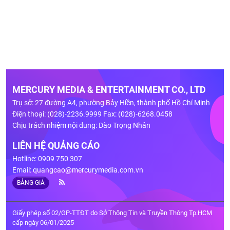
MERCURY MEDIA & ENTERTAINMENT CO., LTD
Trụ sở: 27 đường A4, phường Bảy Hiền, thành phố Hồ Chí Minh
Điện thoại: (028)-2236.9999 Fax: (028)-6268.0458
Chịu trách nhiệm nội dung: Đào Trọng Nhân
LIÊN HỆ QUẢNG CÁO
Hotline: 0909 750 307
Email:
quangcao@mercurymedia.com.vn
BẢNG GIÁ
Giấy phép số 02/GP-TTĐT do Sở Thông Tin và Truyền Thông Tp.HCM
cấp ngày 06/01/2025