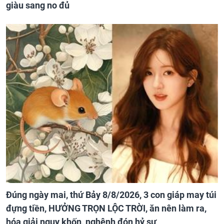
giàu sang no đủ
Đúng ngày mai, thứ Bảy 8/8/2026, 3 con giáp may túi
đựng tiền, HƯỞNG TRỌN LỘC TRỜI, ăn nên làm ra,
hóa giải nguy khốn, nghênh đón hỷ sự