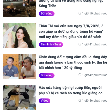
đường đi làm về trong khu công nghiệp
Sóng Thần
1 giờ 10 phút trước
Đời sống
Thần Tài mở cửa sau ngày 7/8/2026, 3
con giáp ra đường 'đụng trúng hố vàng',
mỏi tay đếm tiền, giàu nứt đố đổ vách
1 giờ 41 phút trước
Tâm linh - Tử vi
Chân dung đối tượng cầm đầu đường dây
giả danh lương y bán thuốc sinh lý, thu lợi
bất chính hơn 120 tỷ đồng
1 giờ 42 phút trước
Đời sống
Vào cửa hàng tiện lợi cướp tiền, người
phụ nữ bị xé rách áo trong lúc giằng co
1 giờ 46 phút trước
Video