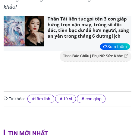
khảo!
Thần Tài liên tục gọi tên 3 con giáp
hứng trọn vận may, trúng số độc
đắc, tiền bạc dư dả hơn người, sống
an yên trong tháng 6 dương lịch
Xem thêm
Theo
Bảo Châu | Phụ Nữ Sức Khỏe
Từ khóa:
tâm linh
tử vi
con giáp
TIN MỚI NHẤT