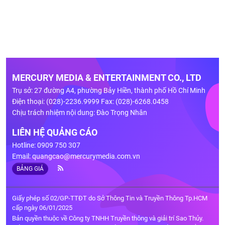
MERCURY MEDIA & ENTERTAINMENT CO., LTD
Trụ sở: 27 đường A4, phường Bảy Hiền, thành phố Hồ Chí Minh
Điện thoại: (028)-2236.9999 Fax: (028)-6268.0458
Chịu trách nhiệm nội dung: Đào Trọng Nhân
LIÊN HỆ QUẢNG CÁO
Hotline: 0909 750 307
Email:
quangcao@mercurymedia.com.vn
BẢNG GIÁ
Giấy phép số 02/GP-TTĐT do Sở Thông Tin và Truyền Thông Tp.HCM
cấp ngày 06/01/2025
Bản quyền thuộc về Công ty TNHH Truyền thông và giải trí Sao Thủy.