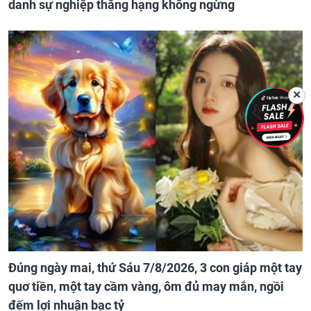
danh sự nghiệp thăng hạng không ngừng
✕
Đúng ngày mai, thứ Sáu 7/8/2026, 3 con giáp một tay
quơ tiền, một tay cầm vàng, ôm đủ may mắn, ngồi
đếm lợi nhuận bạc tỷ