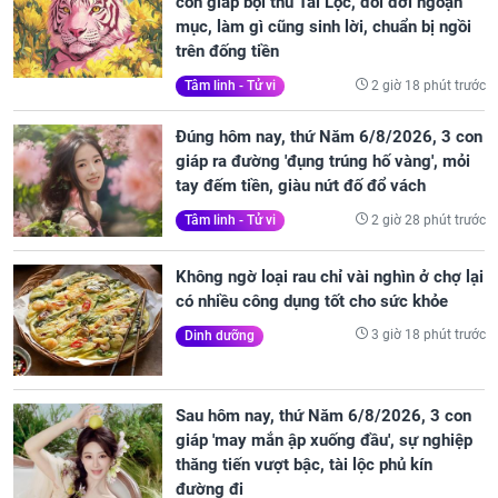
con giáp bội thu Tài Lộc, đổi đời ngoạn
mục, làm gì cũng sinh lời, chuẩn bị ngồi
trên đống tiền
2 giờ 18 phút trước
Tâm linh - Tử vi
Đúng hôm nay, thứ Năm 6/8/2026, 3 con
giáp ra đường 'đụng trúng hố vàng', mỏi
tay đếm tiền, giàu nứt đố đổ vách
2 giờ 28 phút trước
Tâm linh - Tử vi
Không ngờ loại rau chỉ vài nghìn ở chợ lại
có nhiều công dụng tốt cho sức khỏe
3 giờ 18 phút trước
Dinh dưỡng
Sau hôm nay, thứ Năm 6/8/2026, 3 con
giáp 'may mắn ập xuống đầu', sự nghiệp
thăng tiến vượt bậc, tài lộc phủ kín
đường đi