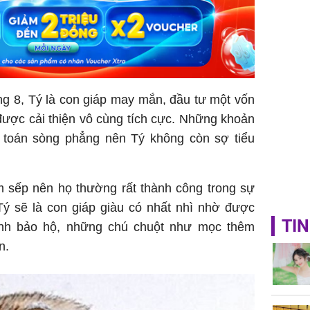
dung có 
ngày càn
sung túc
áng 8, Tý là con giáp may mắn, đầu tư một vốn
 được cải thiện vô cùng tích cực. Những khoản
 toán sòng phẳng nên Tý không còn sợ tiểu
àm sếp nên họ thường rất thành công trong sự
 Tý sẽ là con giáp giàu có nhất nhì nhờ được
TIN
inh bảo hộ, những chú chuột như mọc thêm
n.