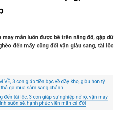
p
áp may mắn luôn được bề trên nâng đỡ, gặp dữ
ghèo đến mấy cũng đổi vận giàu sang, tài lộc
M VỀ, 3 con giáp tiền bạc về đầy kho, giàu hơn tỷ
ết, thả ga mua sắm sang chảnh
 đến tài lộc, 3 con giáp sự nghiệp nở rộ, vận may
chính suôn sẻ, hạnh phúc viên mãn cả đời