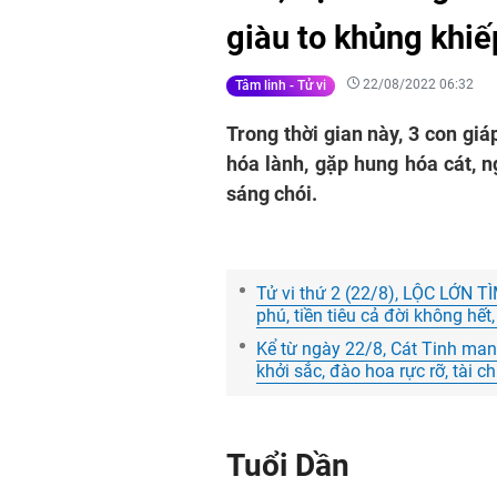
giàu to khủng khiế
22/08/2022 06:32
Tâm linh - Tử vi
Trong thời gian này, 3 con gi
hóa lành, gặp hung hóa cát, n
sáng chói.
Tử vi thứ 2 (22/8), LỘC LỚN TÌ
phú, tiền tiêu cả đời không h
Kể từ ngày 22/8, Cát Tinh mang
khởi sắc, đào hoa rực rỡ, tài 
Tuổi Dần