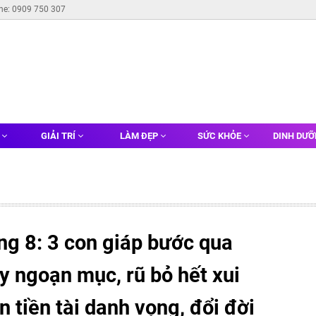
ine: 0909 750 307
G
GIẢI TRÍ
LÀM ĐẸP
SỨC KHỎE
DINH DƯ
ng 8: 3 con giáp bước qua
ầy ngoạn mục, rũ bỏ hết xui
 tiền tài danh vọng, đổi đời