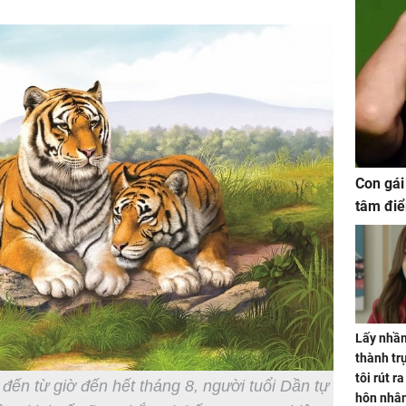
Con gái
tâm điể
Lấy nhầm
thành trụ
tôi rút r
đến từ giờ đến hết tháng 8, người tuổi Dần tự
hôn nhâ