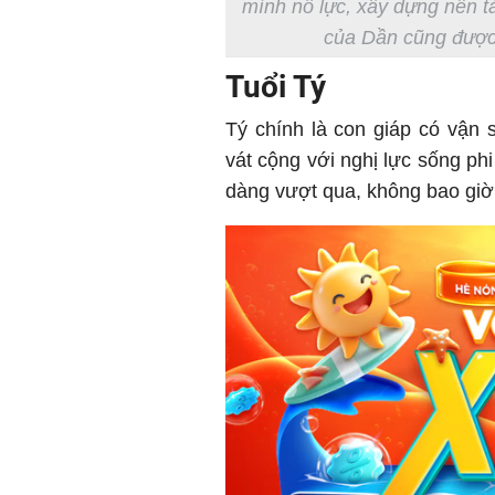
mình nỗ lực, xây dựng nền tả
của Dần cũng được 
Tuổi Tý
Tý chính là con giáp có vận
vát cộng với nghị lực sống ph
dàng vượt qua, không bao giờ 