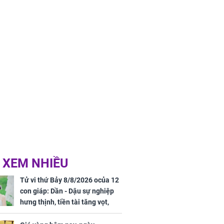
của đầy nhà,
g hưng thịnh
 XEM NHIỀU
Tử vi thứ Bảy 8/8/2026 ocủa 12
con giáp: Dần - Dậu sự nghiệp
hưng thịnh, tiền tài tăng vọt,
Mão - Thân công việc bất trắc,
tiền mất tật mang