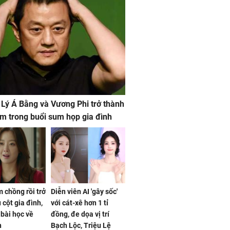
 Lý Á Bằng và Vương Phi trở thành
m trong buổi sum họp gia đình
 chồng rồi trở
Diễn viên AI 'gây sốc'
 cột gia đình,
với cát-xê hơn 1 tỉ
a bài học về
đồng, đe dọa vị trí
n
Bạch Lộc, Triệu Lệ