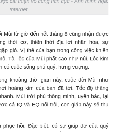
được cải thiện vô cùng tích cực - Ảnh minh họa:
Internet
ổi Mùi từ giờ đến hết tháng 8 cũng nhận được
g thời cơ, thiên thời địa lợi nhân hòa, sự
ặp gió. Vị thế của bạn trong công việc khiến
ộ. Tài lộc của Mùi phất cao như núi. Lộc kim
bạn có cuộc sống phú quý, hưng vượng.
rong khoảng thời gian này, cuộc đời Mùi như
ời hoàng kim của bạn đã tới. Tốc độ thăng
hanh. Mùi trời phú thông minh, uyên bác, lại
ược cả IQ và EQ nổi trội, con giáp này sẽ thu
 phục hồi. Đặc biệt, có sự giúp đỡ của quý