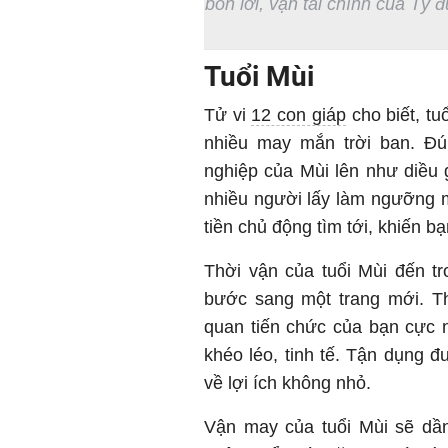
bốn lời, vận tài chính của Tý 
Tuổi Mùi
Tử vi
12 con giáp
cho biết, tu
nhiều may mắn trời ban. Đún
nghiệp của Mùi lên như diều g
nhiều người lấy làm ngưỡng m
tiền chủ động tìm tới, khiến 
Thời vận của tuổi Mùi đến t
bước sang một trang mới. Th
quan tiến chức của bạn cực n
khéo léo, tinh tế. Tận dụng đ
về lợi ích không nhỏ.
Vận may của tuổi Mùi sẽ dần