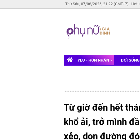
Thứ Sáu, 07/08/2026, 21:22 (GMT+7)
Hotl
YÊU - HÔN NHÂN
ĐỜI SỐN
Từ giờ đến hết thá
khổ ải, trở mình đ
xẻo, dọn đường đón