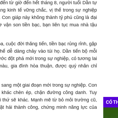
đến từ giờ đến hết tháng 8, người tuổi Dần tự
ng kinh tế vững chắc, vị thế trong sự nghiệp
Con giáp này không thành tỷ phú cũng là đại
 vận son tiền bạc, bạn liên tục mua nhà tậu
, cuộc đời thăng tiến, tiền bạc rủng rỉnh, gặp
hể dễ dàng chảy vào túi họ. Dần tiến bộ mỗi
ớc đột phá mới trong sự nghiệp, có tương lai
àu, gia đình hòa thuận, được quý nhân chỉ
 sang một giai đoạn mới trong sự nghiệp. Con
i khác chèn ép, chặn đường công danh. Tuy
ọi thứ sẽ khác. Mạnh mẽ từ bỏ môi trường cũ,
CÓ T
gặt hái thành công, chứng minh năng lực của