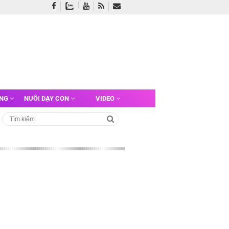
ỠNG
NUÔI DẠY CON
VIDEO