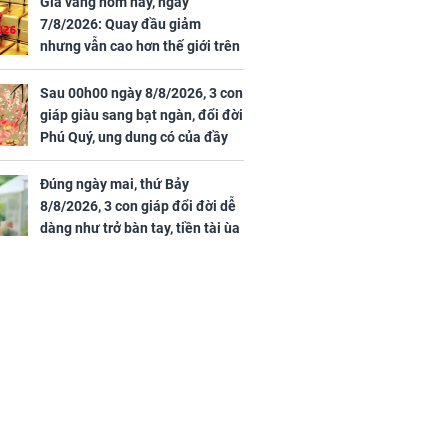
Giá vàng hôm nay, ngày
7/8/2026: Quay đầu giảm
nhưng vẫn cao hơn thế giới trên
7 triệu đồng
Sau 00h00 ngày 8/8/2026, 3 con
giáp giàu sang bạt ngàn, đổi đời
Phú Quý, ung dung có của đầy
nhà, ngày càng hưng thịnh sung
túc
Đúng ngày mai, thứ Bảy
8/8/2026, 3 con giáp đổi đời dễ
dàng như trở bàn tay, tiền tài ùa
tới, ngồi không lộc cũng đến,
phú quý theo tới già