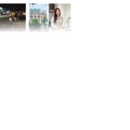
Dĩnh
 Nữ công nhân
Đỗ Mỹ Linh hé lộ góc
trên đường đi
bếp chill của nhà mới -
rong khu công
cạnh biệt thự bầu Hiển
Sóng Thần
00 ngày
, 3 con giáp
g bạt ngàn,
Phú Quý, ung