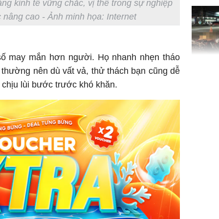
ng kinh tế vững chắc, vị thế trong sự nghiệp
nâng cao - Ảnh minh họa: Internet
 số may mắn hơn người. Họ nhanh nhẹn tháo
TP.HCM:
i thường nên dù vất vả, thử thách bạn cũng dễ
tử vong 
chịu lùi bước trước khó khăn.
làm về t
nghiệp 
Sau 00h
8/8/2026
giàu san
đổi đời 