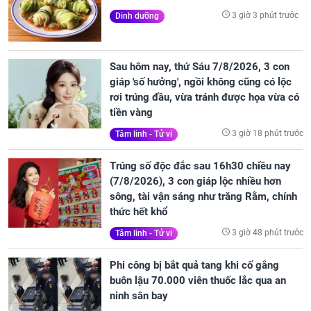
3 giờ 3 phút trước
Dinh dưỡng
Sau hôm nay, thứ Sáu 7/8/2026, 3 con
giáp 'số hưởng', ngồi không cũng có lộc
rơi trúng đầu, vừa tránh được họa vừa có
tiền vàng
3 giờ 18 phút trước
Tâm linh - Tử vi
Trúng số độc đắc sau 16h30 chiều nay
(7/8/2026), 3 con giáp lộc nhiều hơn
sông, tài vận sáng như trăng Rằm, chính
thức hết khổ
3 giờ 48 phút trước
Tâm linh - Tử vi
Phi công bị bắt quả tang khi cố gắng
buôn lậu 70.000 viên thuốc lắc qua an
ninh sân bay