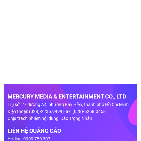
MERCURY MEDIA & ENTERTAINMENT CO., LTD
Trụ sở: 27 đường A4, phường Bảy Hiền, thành phố Hồ Chí Minh
Điện thoại: (028)-2236.9999 Fax: (028)-6268.0458
Chịu trách nhiệm nội dung: Đào Trọng Nhân
LIÊN HỆ QUẢNG CÁO
Hotline: 0909 750 307