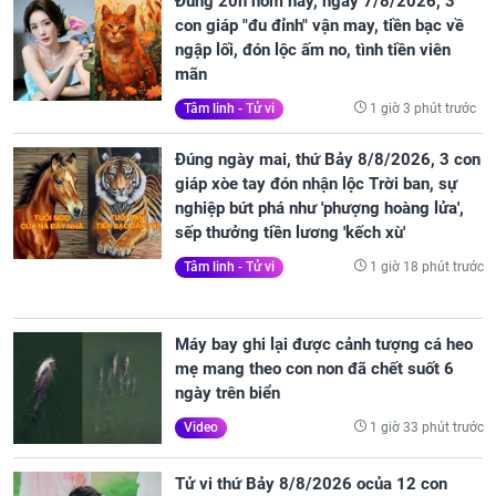
Đúng 20h hôm nay, ngày 7/8/2026, 3
con giáp "đu đỉnh" vận may, tiền bạc về
ngập lối, đón lộc ấm no, tình tiền viên
mãn
1 giờ 3 phút trước
Tâm linh - Tử vi
Đúng ngày mai, thứ Bảy 8/8/2026, 3 con
giáp xòe tay đón nhận lộc Trời ban, sự
nghiệp bứt phá như 'phượng hoàng lửa',
sếp thưởng tiền lương 'kếch xù'
1 giờ 18 phút trước
Tâm linh - Tử vi
Máy bay ghi lại được cảnh tượng cá heo
mẹ mang theo con non đã chết suốt 6
ngày trên biển
1 giờ 33 phút trước
Video
Tử vi thứ Bảy 8/8/2026 ocủa 12 con