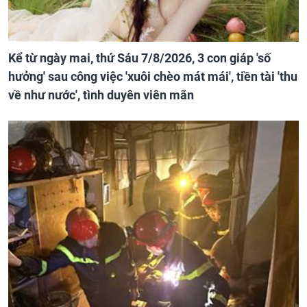
Kể từ ngày mai, thứ Sáu 7/8/2026, 3 con giáp 'số
hưởng' sau công việc 'xuôi chèo mát mái', tiền tài 'thu
về như nước', tình duyên viên mãn