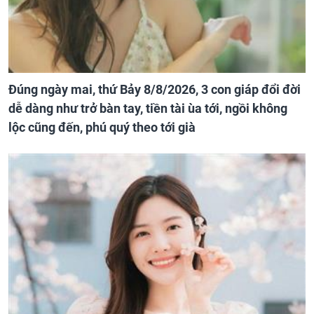
Đúng ngày mai, thứ Bảy 8/8/2026, 3 con giáp đổi đời
dễ dàng như trở bàn tay, tiền tài ùa tới, ngồi không
lộc cũng đến, phú quý theo tới già