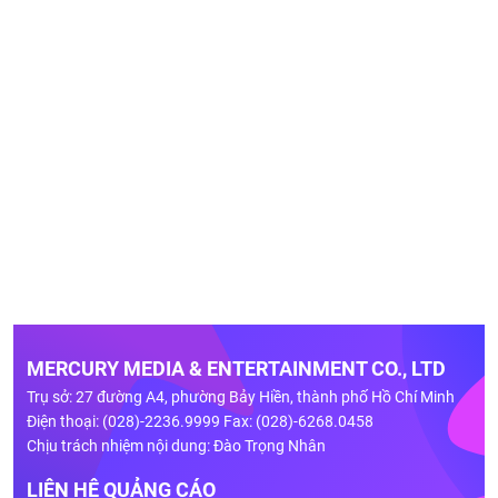
MERCURY MEDIA & ENTERTAINMENT CO., LTD
Trụ sở: 27 đường A4, phường Bảy Hiền, thành phố Hồ Chí Minh
Điện thoại: (028)-2236.9999 Fax: (028)-6268.0458
Chịu trách nhiệm nội dung: Đào Trọng Nhân
LIÊN HỆ QUẢNG CÁO