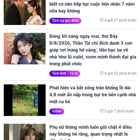
biết có nên tiếp tục cuộc hôn nhân 7 năm
nữa hay không
4 giờ 37 phút trước
Tâm sự gia đình
Đúng 6h sáng ngày mai, thứ Bảy
8/8/2026, Thần Tài chỉ đích danh 3 con
giáp 'rơi trúng hố vàng', tiền bạc ùa về
nhà 'như lũ cuốn', vươn mình thành đại gia
trong phút chốc
4 giờ 52 phút trước
Tâm linh - Tử vi
Phát hiện và bắt sống trăn khổng lồ dài
4,8 mét ẩn nấp trong bụi tre bên cạnh nhà
một cụ bà
5 giờ 7 phút trước
Video
Phụ nữ thông minh luôn giữ chặt 4 điều
này không hé răng, quan trọng nhất là