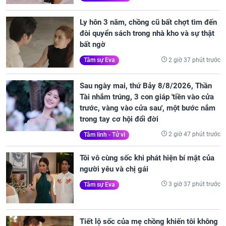
Ly hôn 3 năm, chồng cũ bất chợt tìm đến
đòi quyển sách trong nhà kho và sự thật
bất ngờ
2 giờ 37 phút trước
Tâm sự Eva
Sau ngày mai, thứ Bảy 8/8/2026, Thần
Tài nhắm trúng, 3 con giáp 'tiền vào cửa
trước, vàng vào cửa sau', một bước nắm
trong tay cơ hội đổi đời
2 giờ 47 phút trước
Tâm linh - Tử vi
Tôi vô cùng sốc khi phát hiện bí mật của
người yêu và chị gái
3 giờ 37 phút trước
Tâm sự Eva
Tiết lộ sốc của mẹ chồng khiến tôi không