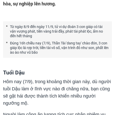
hòa, sự nghiệp lên hương.
Từ ngày 8/9 đến ngày 11/9, tử vi dự đoán 3 con giáp có tài
vận vượng phát, tiền vàng trải đầy, phát tài phát lộc, ấm no
đến hết tháng
Đúng 16h chiều nay (7/9), Thần Tài 'dang tay' chào đón, 3 con
giáp lộc lá rợp trời, tiền tài vô số, vận trình đỏ như son, phất lên
ào ào như vũ bão
Tuổi Dậu
Hôm nay (7/9), trong khoảng thời gian này, dù người
tuồi Dậu làm ở lĩnh vực nào đi chăng nữa, bạn cũng
sẽ gặt hái được thành tích khiến nhiều người
ngưỡng mộ.
Người làm công ăn lương tích cực nhận nhiệm vụ,