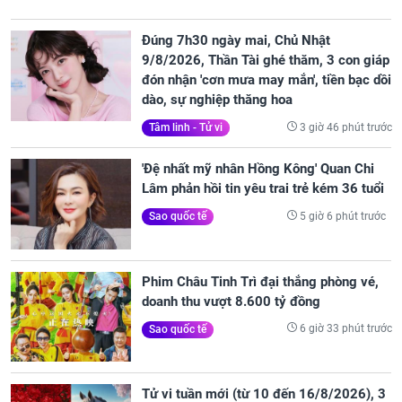
Đúng 7h30 ngày mai, Chủ Nhật
9/8/2026, Thần Tài ghé thăm, 3 con giáp
đón nhận 'cơn mưa may mắn', tiền bạc dồi
dào, sự nghiệp thăng hoa
3 giờ 46 phút trước
Tâm linh - Tử vi
'Đệ nhất mỹ nhân Hồng Kông' Quan Chi
Lâm phản hồi tin yêu trai trẻ kém 36 tuổi
5 giờ 6 phút trước
Sao quốc tế
Phim Châu Tinh Trì đại thắng phòng vé,
doanh thu vượt 8.600 tỷ đồng
6 giờ 33 phút trước
Sao quốc tế
Tử vi tuần mới (từ 10 đến 16/8/2026), 3