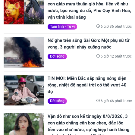
con giáp mưa thuận gió hòa, tiền về như
nước, bạc vàng dư dả, Phú Quý Vinh Hoa,
vận trình khai sáng
6 giờ 36 phút trước
Tâm linh - Tử vi
Nổ ghe trên sông Sài Gòn: Một phụ nữ tử
vong, 3 người nhảy xuống nước
6 giờ 42 phút trước
Đời sống
TIN MỚI: Miền Bắc sắp nắng nóng diện
rộng, nhiệt độ ngoài trời có thể vượt 40
độ
6 giờ 46 phút trước
Đời sống
Vận đỏ như son kể từ ngày 8/8/2026, 3
con giáp chẳng cần bon chen, đắc lộc
tiền vào như nước, sự nghiệp hanh thông