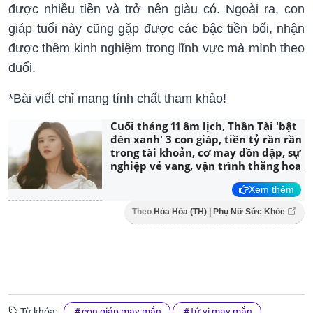
được nhiều tiền và trở nên giàu có. Ngoài ra, con
giáp tuổi này cũng gặp được các bậc tiền bối, nhận
được thêm kinh nghiệm trong lĩnh vực mà mình theo
đuổi.
*Bài viết chỉ mang tính chất tham khảo!
Cuối tháng 11 âm lịch, Thần Tài 'bật
đèn xanh' 3 con giáp, tiền tỷ rần rần
trong tài khoản, cơ may dồn dập, sự
nghiệp vẻ vang, vận trình thăng hoa
Xem thêm
Theo
Hỏa Hỏa (TH) | Phụ Nữ Sức Khỏe
Từ khóa:
con giáp may mắn
tử vi may mắn