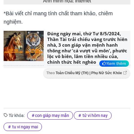
Ảnh minh họa: Internet
*Bài viết chỉ mang tính chất tham khảo, chiêm
nghiệm.
Đúng ngày mai, thứ Tư 8/5/2024,
Thần Tài trải chiếu vàng trước hiên
nhà, 3 con giáp vận mệnh hanh
thông như 'cá vượt vũ môn', phước
lộc vô biên, lắm tiền nhiều của,
chính thức hết nghèo
Xem thêm
Theo
Toàn Chiêu Mỹ (TH) | Phụ Nữ Sức Khỏe
Từ khóa:
con giáp may mắn
tử vi hôm nay
tu vi ngay mai