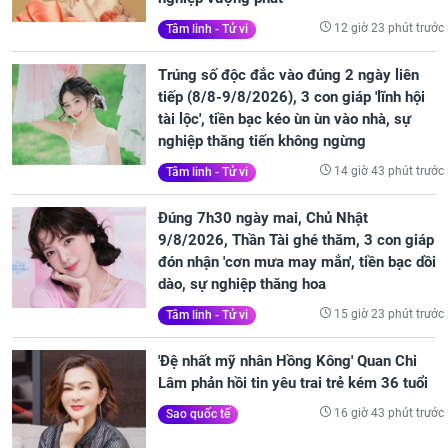
12 giờ 23 phút trước
Tâm linh - Tử vi
Trúng số độc đắc vào đúng 2 ngày liên
tiếp (8/8-9/8/2026), 3 con giáp 'lĩnh hội
tài lộc', tiền bạc kéo ùn ùn vào nhà, sự
nghiệp thăng tiến không ngừng
14 giờ 43 phút trước
Tâm linh - Tử vi
Đúng 7h30 ngày mai, Chủ Nhật
9/8/2026, Thần Tài ghé thăm, 3 con giáp
đón nhận 'cơn mưa may mắn', tiền bạc dồi
dào, sự nghiệp thăng hoa
15 giờ 23 phút trước
Tâm linh - Tử vi
'Đệ nhất mỹ nhân Hồng Kông' Quan Chi
Lâm phản hồi tin yêu trai trẻ kém 36 tuổi
16 giờ 43 phút trước
Sao quốc tế