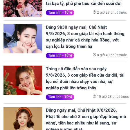
tài bạc tỷ, phủ phê tiêu xài đến cuối đời
2 giờ 23 phút trước
Tâm linh - Tử vi
Đúng 9h30 ngày mai, Chủ Nhật
9/8/2026, 3 con giáp tài vận hanh thông,
sự nghiệp như 'cá chép hóa Rồng', vét
cạn lộc lá trong thiên hạ
8 giờ 43 phút trước
Tâm linh - Tử vi
Trúng số độc đắc vào sau ngày
9/8/2026, 3 con giáp tiền của dư dôi, tài
lộc nối đuôi nhau chạy vào nhà, sự
nghiệp phất lên trông thấy
10 giờ 28 phút trước
Tâm linh - Tử vi
Đúng ngày mai, Chủ Nhật 9/8/2026,
Phật Tổ che chở 3 con giáp 'đạp trúng mỏ
vàng', tiền bạc nhiều như lá sung, sự
nghiệp vượng phát