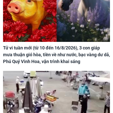
Tử vi tuần mới (từ 10 đến 16/8/2026), 3 con giáp
mưa thuận gió hòa, tiền về như nước, bạc vàng dư dả,
Phú Quý Vinh Hoa, vận trình khai sáng