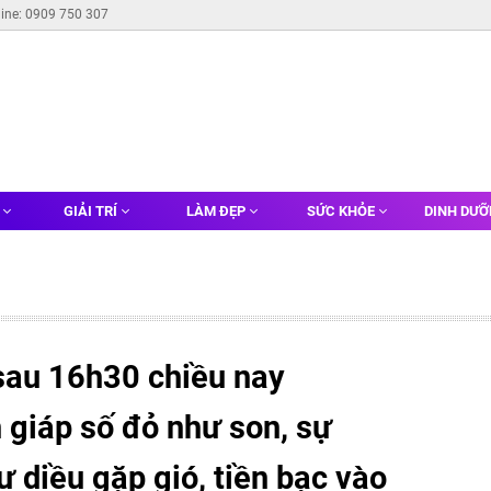
line: 0909 750 307
G
GIẢI TRÍ
LÀM ĐẸP
SỨC KHỎE
DINH DƯ
sau 16h30 chiều nay
 giáp số đỏ như son, sự
ư diều gặp gió, tiền bạc vào