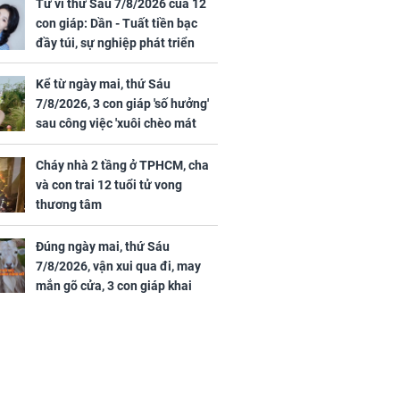
 hạt bình dân
trai 12 tuổi tử vong
Tử vi thứ Sáu 7/8/2026 của 12
thương tâm
con giáp: Dần - Tuất tiền bạc
đầy túi, sự nghiệp phát triển
hưng thịnh, Mão - Thân tài lộc
ảm đạm, mọi sự khó thành công
Kể từ ngày mai, thứ Sáu
mỹ mãn
7/8/2026, 3 con giáp 'số hưởng'
ng nam diễn
sau công việc 'xuôi chèo mát
 ngữ gây phản
mái', tiền tài 'thu về như nước',
c khi than
tình duyên viên mãn
Cháy nhà 2 tầng ở TPHCM, cha
và con trai 12 tuổi tử vong
thương tâm
Đúng ngày mai, thứ Sáu
7/8/2026, vận xui qua đi, may
mắn gõ cửa, 3 con giáp khai
thông vận mệnh, tiền nhiều vô
kể, phước lộc đầy nhà, trúng số
độc đắc