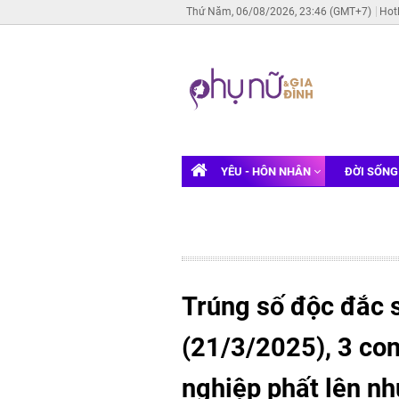
Thứ Năm, 06/08/2026, 23:46 (GMT+7)
Hot
YÊU - HÔN NHÂN
ĐỜI SỐN
Trúng số độc đắc 
(21/3/2025), 3 con
nghiệp phất lên nh