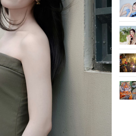
của loại
Chân du
viên Hoa
ứng ngượ
nghèo