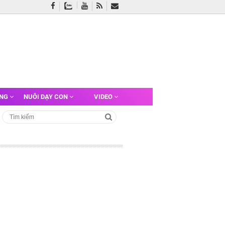
ỠNG
NUÔI DẠY CON
VIDEO