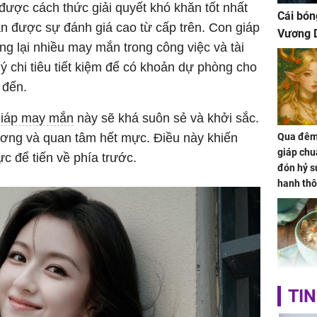
được cách thức giải quyết khó khăn tốt nhất
Cái bón
n được sự đánh giá cao từ cấp trên. Con giáp
Vương D
g lại nhiều may mắn trong công việc và tài
ý chi tiêu tiết kiệm để có khoản dự phòng cho
 đến.
giáp may mắn
này sẽ khá suôn sẻ và khởi sắc.
ơng và quan tâm hết mực. Điều này khiến
Qua đêm 
giáp chu
c để tiến về phía trước.
đón hỷ sự
hanh thô
hóa Rồn
gom hết
nhà
Giá trị s
TIN
cách sử