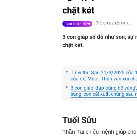
chật két
21/03/2025 04:15
Tâm linh - Tử vi
3 con giáp số đỏ như son, sự 
chật két.
Tử vi thứ Sáu 21/3/2025 của 12
của để, Mão - Thân vận xui chư
3 con giáp 'đạp trúng hố vàng',
sang, con cái xuất chúng sau
Tuổi Sửu
Thần Tài chiếu mệnh giúp cho 