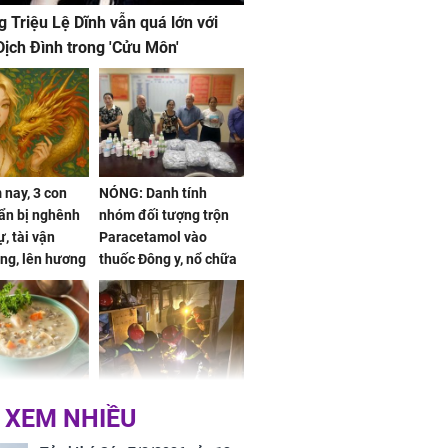
g Triệu Lệ Dĩnh vẫn quá lớn với
ịch Đình trong 'Cửu Môn'
nay, 3 con
NÓNG: Danh tính
ẩn bị nghênh
nhóm đối tượng trộn
, tài vận
Paracetamol vào
ng, lên hương
thuốc Đông y, nổ chữa
g hóa Phượng,
bách bệnh
 may mắn về
ức khỏe và
Cháy nhà 2 tầng ở
 XEM NHIỀU
 dụng đúng
TPHCM, cha và con