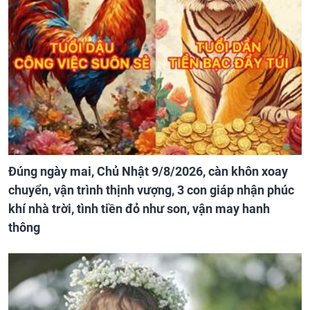
Đúng ngày mai, Chủ Nhật 9/8/2026, càn khôn xoay
chuyển, vận trình thịnh vượng, 3 con giáp nhận phúc
khí nhà trời, tình tiền đỏ như son, vận may hanh
thông