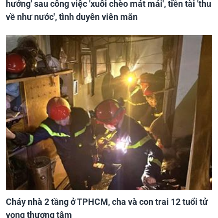
hưởng' sau công việc 'xuôi chèo mát mái', tiền tài 'thu
về như nước', tình duyên viên mãn
Cháy nhà 2 tầng ở TPHCM, cha và con trai 12 tuổi tử
vong thương tâm