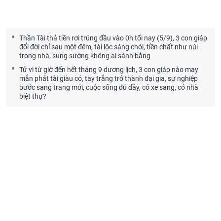
Thần Tài thả tiền rơi trúng đầu vào 0h tối nay (5/9), 3 con giáp
đổi đời chỉ sau một đêm, tài lộc sáng chói, tiền chất như núi
trong nhà, sung sướng không ai sánh bằng
Tử vi từ giờ đến hết tháng 9 dương lịch, 3 con giáp nào may
mắn phát tài giàu có, tay trắng trở thành đại gia, sự nghiệp
bước sang trang mới, cuộc sống đủ đầy, có xe sang, có nhà
biệt thự?