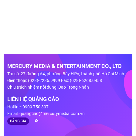
MERCURY MEDIA & ENTERTAINMENT CO., LTD
Trụ sở: 27 đường A4, phường Bảy Hiền, thành phố Hồ Chí Minh
Điện thoại: (028)-2236.9999 Fax: (028)-6268.0458
Chịu trách nhiệm nội dung: Đào Trọng Nhân
LIÊN HỆ QUẢNG CÁO
Hotline: 0909 750 307
Email:
quangcao@mercurymedia.com.vn
BẢNG GIÁ