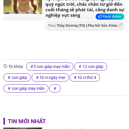
quý ngút trời, chắc chắn từ giờ đến
cuối tháng sẽ phát tài, công danh sự
nghiệp vụt sáng
Xem thêm
Theo
Thùy Dương (TH) | Phụ Nữ Sức Khỏe
Từ khóa:
3 con giáp may mắn
12 con giáp
con giáp
tử vi ngày mai
tử vi thứ 4
con giáp may mắn
TIN MỚI NHẤT