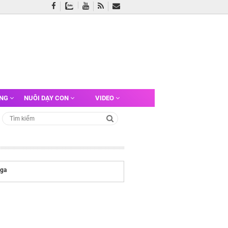
ỠNG
NUÔI DẠY CON
VIDEO
 ga