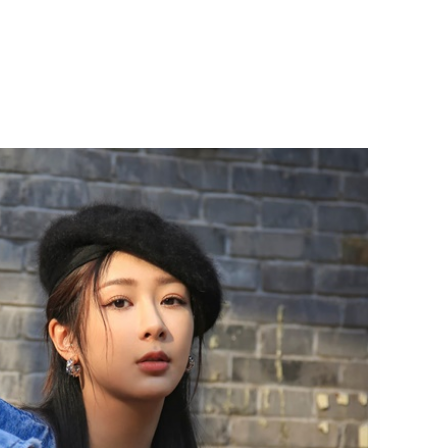
Phát hiệ
chuyện t
tôi đòi 
sững sờ 
tôi buôn
Lý Liên K
sau tin đ
cởi áo c
khỏe