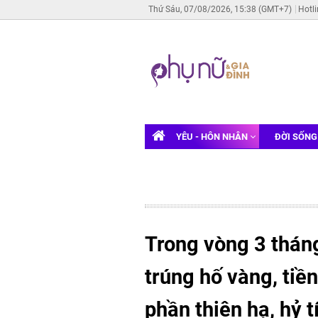
Thứ Sáu, 07/08/2026, 15:38 (GMT+7)
Hotl
YÊU - HÔN NHÂN
ĐỜI SỐN
Trong vòng 3 tháng
trúng hố vàng, tiền
phần thiên hạ, hỷ 