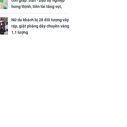
con giáp: Dần - Dậu sự nghiệp
hưng thịnh, tiền tài tăng vọt,
Mão - Thân công việc bất trắc,
tiền mất tật mang
Nữ du khách bị 28 đối tượng vây
ráp, giật phăng dây chuyền vàng
1,1 lượng