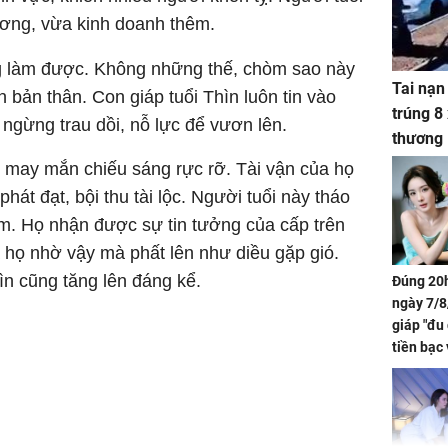
ương, vừa kinh doanh thêm.
ng làm được. Không những thế, chòm sao này
Tai nạn
n bản thân. Con giáp tuổi Thìn luôn tin vào
trúng 8
ngừng trau dồi, nỗ lực để vươn lên.
thương
o may mắn chiếu sáng rực rỡ. Tài vận của họ
hát đạt, bội thu tài lộc. Người tuổi này tháo
iệm. Họ nhận được sự tin tưởng của cấp trên
 họ nhờ vậy mà phất lên như diều gặp gió.
ìn cũng tăng lên đáng kể.
Đúng 20h
ngày 7/8
giáp "đu
tiền bạc 
đón lộc 
tiền viê