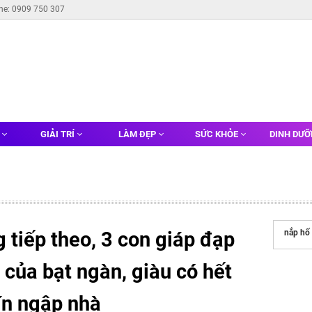
ine: 0909 750 307
G
GIẢI TRÍ
LÀM ĐẸP
SỨC KHỎE
DINH DƯ
 tiếp theo, 3 con giáp đạp
nắp hố
 của bạt ngàn, giàu có hết
tín ngập nhà