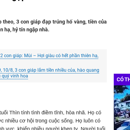
p theo, 3 con giáp đạp trúng hố vàng, tiền của
n hạ, hỷ tín ngập nhà.
 con giáp: Mùi – Hợi giàu có hết phần thiên hạ,
9, 10/8, 3 con giáp lắm tiền nhiều của, hào quang
ú quý vinh hoa
CÓ T
uổi Thìn tính tình điềm tĩnh, hòa nhã. Họ có
c nhiều cơ hội trong cuộc sống. Họ luôn có
ĩnh vực, khiến nhiều người khen tỵ. Người tuổi