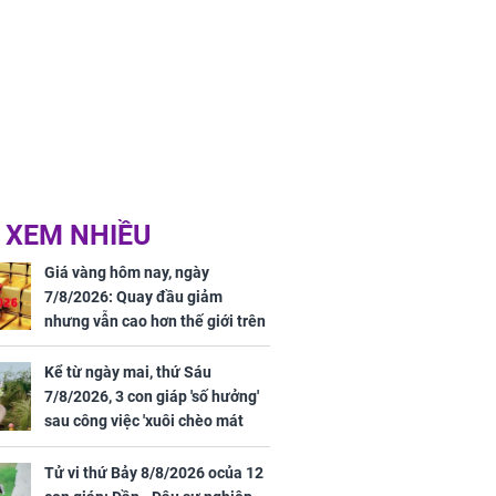
 XEM NHIỀU
Giá vàng hôm nay, ngày
7/8/2026: Quay đầu giảm
nhưng vẫn cao hơn thế giới trên
7 triệu đồng
Kể từ ngày mai, thứ Sáu
7/8/2026, 3 con giáp 'số hưởng'
sau công việc 'xuôi chèo mát
mái', tiền tài 'thu về như nước',
tình duyên viên mãn
Tử vi thứ Bảy 8/8/2026 ocủa 12