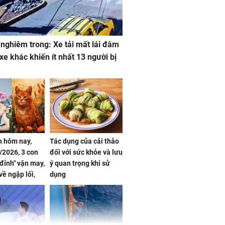
 nghiêm trong: Xe tải mất lái đâm
 xe khác khiến ít nhất 13 người bị
 hôm nay,
Tác dụng của cải thảo
/2026, 3 con
đối với sức khỏe và lưu
 đỉnh" vận may,
ý quan trọng khi sử
về ngập lối,
dụng
ấm no, tình
n mãn