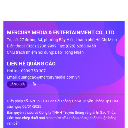
MERCURY MEDIA & ENTERTAINMENT CO., LTD
Trụ sở: 27 đường A4, phường Bảy Hiền, thành phố Hồ Chí Minh
Điện thoại: (028)-2236.9999 Fax: (028)-6268.0458
Chịu trách nhiệm nội dung: Đào Trọng Nhân
LIÊN HỆ QUẢNG CÁO
Hotline: 0909 750 307
Email:
quangcao@mercurymedia.com.vn
BẢNG GIÁ
Giấy phép số 02/GP-TTĐT do Sở Thông Tin và Truyền Thông Tp.HCM
cấp ngày 06/01/2025
Bản quyền thuộc về Công ty TNHH Truyền thông và giải trí Sao Thủy.
Cấm sao chép dưới mọi hình thức nếu không có sự chấp thuận bằng
văn bản.