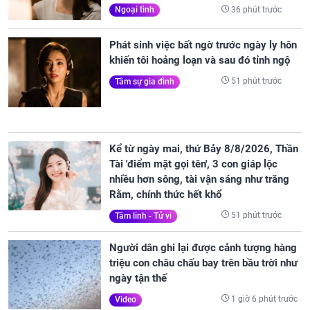
36 phút trước
Ngoại tình
Phát sinh việc bất ngờ trước ngày ly hôn
khiến tôi hoảng loạn và sau đó tỉnh ngộ
51 phút trước
Tâm sự gia đình
Kể từ ngày mai, thứ Bảy 8/8/2026, Thần
Tài 'điểm mặt gọi tên', 3 con giáp lộc
nhiều hơn sông, tài vận sáng như trăng
Rằm, chính thức hết khổ
51 phút trước
Tâm linh - Tử vi
Người dân ghi lại được cảnh tượng hàng
triệu con châu chấu bay trên bầu trời như
ngày tận thế
1 giờ 6 phút trước
Video