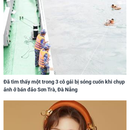
Đã tìm thấy một trong 3 cô gái bị sóng cuốn khi chụp
ảnh ở bán đảo Sơn Trà, Đà Nẵng