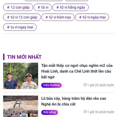
12 con giáp
tử vi
tử vi hằng ngày
tử vi 12 con giáp
tử vi hôm nay
tử vi ngày mai
tu vi ngay mai
TIN MỚI NHẤT
Tận mắt thấy cơ ngơi chục nghìn m2 của
Hoài Linh, danh ca Chế Linh thốt lên câu
bất ngờ
1 giờ 22 phút trước
Hậu trường
Lũ bủa vây, hàng trăm hộ dân rẻo cao
Nghệ An bị chia cắt
1 giờ 33 phút trước
Đời sống