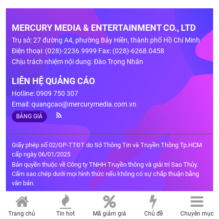
MERCURY MEDIA & ENTERTAINMENT CO., LTD
Trụ sở: 27 đường A4, phường Bảy Hiền, thành phố Hồ Chí Minh
Điện thoại: (028)-2236.9999 Fax: (028)-6268.0458
Chịu trách nhiệm nội dung: Đào Trọng Nhân
LIÊN HỆ QUẢNG CÁO
Hotline: 0909 750 307
Email:
quangcao@mercurymedia.com.vn
BẢNG GIÁ
Giấy phép số 02/GP-TTĐT do Sở Thông Tin và Truyền Thông Tp.HCM
cấp ngày 06/01/2025
Bản quyền thuộc về Công ty TNHH Truyền thông và giải trí Sao Thủy.
Cấm sao chép dưới mọi hình thức nếu không có sự chấp thuận bằng
văn bản.
Trang chủ
Tin hot
Mã giảm giá
Chủ đề
Chuyên mục