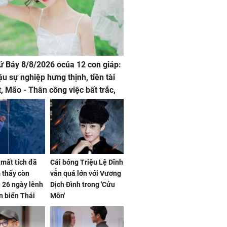
hứ Bảy 8/8/2026 ocủa 12 con giáp:
ậu sự nghiệp hưng thịnh, tiền tài
t, Mão - Thân công việc bất trắc,
t tật mang
mất tích đã
Cái bóng Triệu Lệ Dĩnh
 thấy còn
vẫn quá lớn với Vương
 26 ngày lênh
Dịch Đình trong 'Cửu
n biển Thái
Môn'
ơng