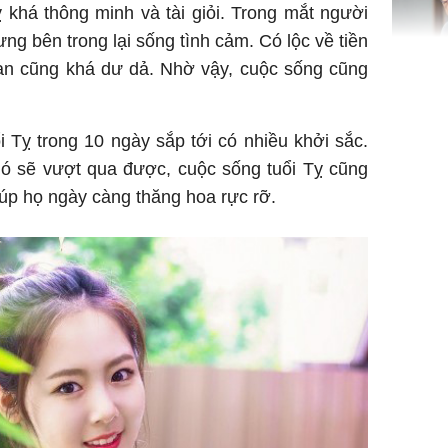
 khá thông minh và tài giỏi. Trong mắt người
ưng bên trong lại sống tình cảm. Có lộc về tiền
 bạn cũng khá dư dả. Nhờ vậy, cuộc sống cũng
Lý Liên K
sau tin đ
cởi áo c
ổi Tỵ trong 10 ngày sắp tới có nhiều khởi sắc.
khỏe
gió sẽ vượt qua được, cuộc sống tuổi Tỵ cũng
iúp họ ngày càng thăng hoa rực rỡ.
Vì sao T
không đ
Châu Tin
Nhiệt Ba
phim?