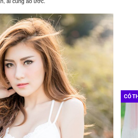
, ai cũng ao ước.
CÓ T