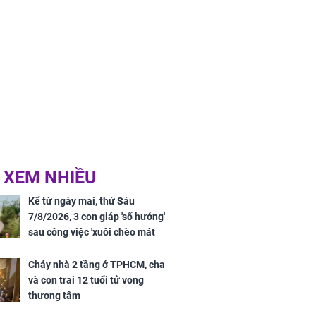
 XEM NHIỀU
Kể từ ngày mai, thứ Sáu
7/8/2026, 3 con giáp 'số hưởng'
sau công việc 'xuôi chèo mát
mái', tiền tài 'thu về như nước',
tình duyên viên mãn
Cháy nhà 2 tầng ở TPHCM, cha
và con trai 12 tuổi tử vong
thương tâm