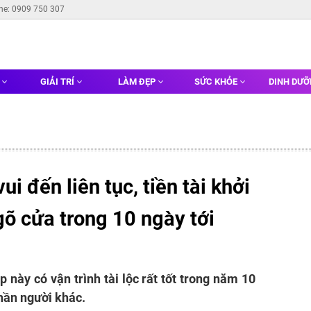
ine: 0909 750 307
G
GIẢI TRÍ
LÀM ĐẸP
SỨC KHỎE
DINH DƯ
ui đến liên tục, tiền tài khởi
gõ cửa trong 10 ngày tới
 này có vận trình tài lộc rất tốt trong năm 10
phần người khác.