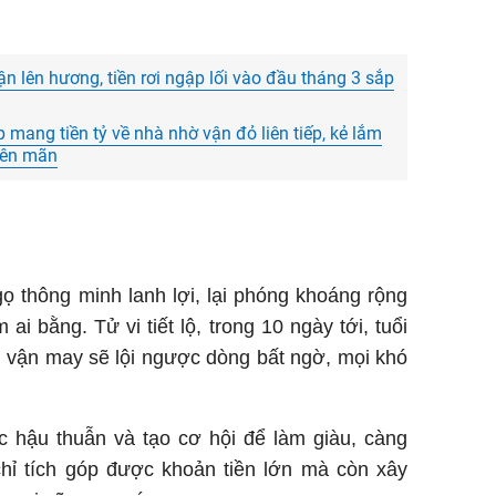
ận lên hương, tiền rơi ngập lối vào đầu tháng 3 sắp
p mang tiền tỷ về nhà nhờ vận đỏ liên tiếp, kẻ lắm
viên mãn
ọ thông minh lanh lợi, lại phóng khoáng rộng
ai bằng. Tử vi tiết lộ, trong 10 ngày tới, tuổi
i vận may sẽ lội ngược dòng bất ngờ, mọi khó
 hậu thuẫn và tạo cơ hội để làm giàu, càng
chỉ tích góp được khoản tiền lớn mà còn xây