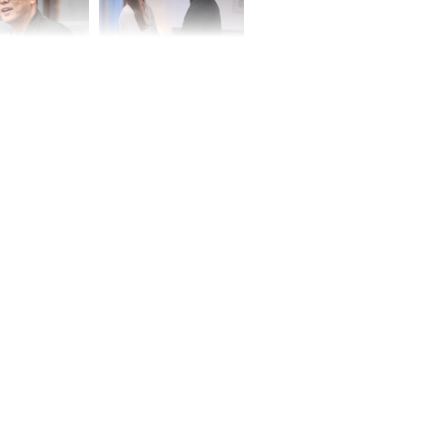
iệt lên tiếng
Cô gái bị ép đi xem
ồn thay tim,
mắt, nhưng vừa thấy
hứng minh sức
đối tượng mai mối thì
đỏ mặt ‘đứng hình’
rương Tiểu Phỉ
ồng hành cùng
h Trì, Địch Lệ
 quảng bá