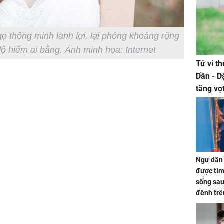
gọ thông minh lanh lợi, lại phóng khoáng rộng
độ hiếm ai bằng. Ảnh minh họa: Internet
Tử vi t
Dần - D
tăng vọ
tiền mấ
Ngư dân 
được tìm
sống sau
đênh trê
Bình Dư