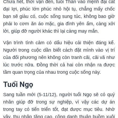
Chưa hết, thời vận đến, tuổi Thân vào mệnh đại cát
đại lợi, phúc lớn phúc nhỏ hội tụ, chẳng mấy chốc
bạn sẽ giàu có, cuộc sống sung túc, không bao giờ
phải lo cơm ăn áo mặc, gia đình yên ấm, càng xởi
lởi, giúp đỡ người khác thì lại càng may mắn.
Vận trình tình cảm có dấu hiệu cải thiện đáng kể.
Người trong cuộc dần biết cách đặt mình vào vị trí
của đối phương nên không còn tranh cãi, cãi vã như
lúc trước nữa. Đồng thời cả hai còn nhận ra được
tầm quan trọng của nhau trong cuộc sống này.
Tuổi Ngọ
Sang tuần mới (5-11/12), người tuổi Ngọ sẽ có quý
nhân giúp đỡ trong sự nghiệp, vì vậy các dự án
trong tay có tiến triển tốt, đạt được mục tiêu. Nhờ
vậy, thu nhập tăng cao, công danh thuận buồm xuôi