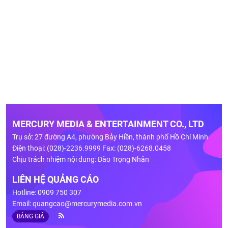
MERCURY MEDIA & ENTERTAINMENT CO., LTD
Trụ sở: 27 đường A4, phường Bảy Hiền, thành phố Hồ Chí Minh
Điện thoại: (028)-2236.9999 Fax: (028)-6268.0458
Chịu trách nhiệm nội dung: Đào Trọng Nhân
LIÊN HỆ QUẢNG CÁO
Hotline: 0909 750 307
Email:
quangcao@mercurymedia.com.vn
BẢNG GIÁ