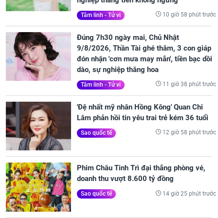
10 giờ 58 phút trước
Tâm linh - Tử vi
Đúng 7h30 ngày mai, Chủ Nhật
9/8/2026, Thần Tài ghé thăm, 3 con giáp
đón nhận 'cơn mưa may mắn', tiền bạc dồi
dào, sự nghiệp thăng hoa
11 giờ 38 phút trước
Tâm linh - Tử vi
'Đệ nhất mỹ nhân Hồng Kông' Quan Chi
Lâm phản hồi tin yêu trai trẻ kém 36 tuổi
12 giờ 58 phút trước
Sao quốc tế
Phim Châu Tinh Trì đại thắng phòng vé,
doanh thu vượt 8.600 tỷ đồng
14 giờ 25 phút trước
Sao quốc tế