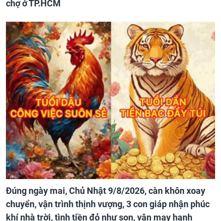
chợ ở TP.HCM
Đúng ngày mai, Chủ Nhật 9/8/2026, càn khôn xoay
chuyển, vận trình thịnh vượng, 3 con giáp nhận phúc
khí nhà trời, tình tiền đỏ như son, vận may hanh