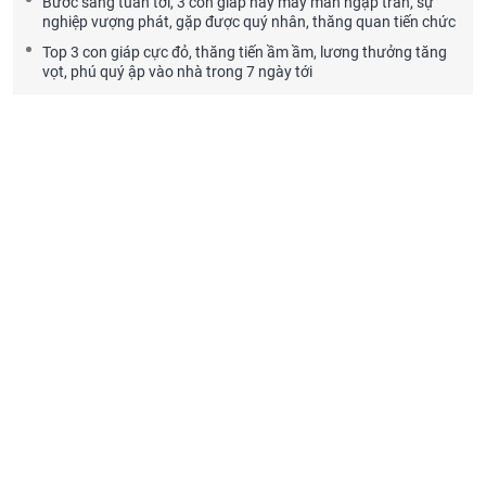
Bước sang tuần tới, 3 con giáp này may mắn ngập tràn, sự
nghiệp vượng phát, gặp được quý nhân, thăng quan tiến chức
Top 3 con giáp cực đỏ, thăng tiến ầm ầm, lương thưởng tăng
vọt, phú quý ập vào nhà trong 7 ngày tới