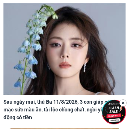
Sau ngày mai, thứ Ba 11/8/2026, 3 con giáp có phước
✕
mặc sức màu ăn, tài lộc chồng chất, ngồi yên cũng tự
động có tiền