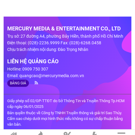
MERCURY MEDIA & ENTERTAINMENT CO., LTD
Trụ sở: 27 đường A4, phường Bảy Hiền, thành phố Hồ Chí Minh
Điện thoại: (028)-2236.9999 Fax: (028)-6268.0458
Chịu trách nhiệm nội dung: Đào Trọng Nhân
LIÊN HỆ QUẢNG CÁO
Hotline: 0909 750 307
Email:
quangcao@mercurymedia.com.vn
BẢNG GIÁ
Giấy phép số 02/GP-TTĐT do Sở Thông Tin và Truyền Thông Tp.HCM
cấp ngày 06/01/2025
Bản quyền thuộc về Công ty TNHH Truyền thông và giải trí Sao Thủy.
Cấm sao chép dưới mọi hình thức nếu không có sự chấp thuận bằng
văn bản.