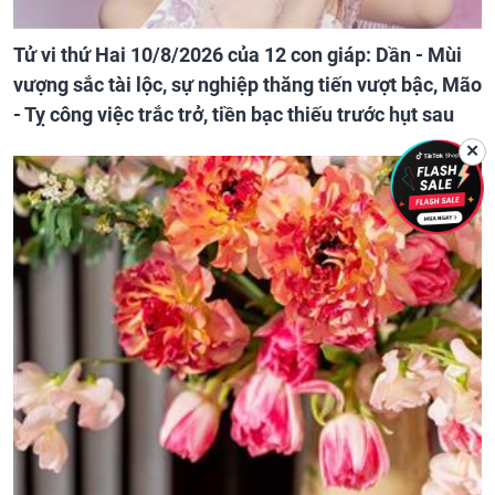
Tử vi thứ Hai 10/8/2026 của 12 con giáp: Dần - Mùi
vượng sắc tài lộc, sự nghiệp thăng tiến vượt bậc, Mão
- Tỵ công việc trắc trở, tiền bạc thiếu trước hụt sau
✕