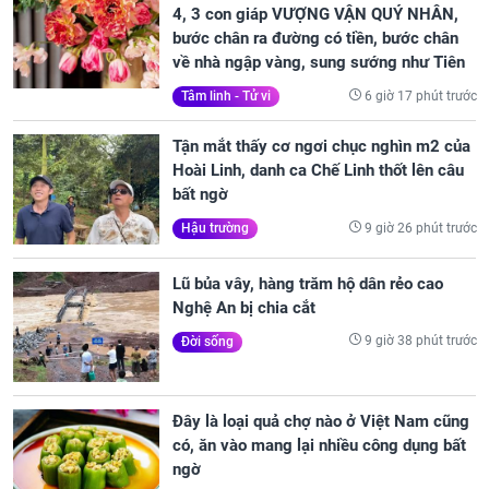
4, 3 con giáp VƯỢNG VẬN QUÝ NHÂN,
bước chân ra đường có tiền, bước chân
về nhà ngập vàng, sung sướng như Tiên
6 giờ 17 phút trước
Tâm linh - Tử vi
Tận mắt thấy cơ ngơi chục nghìn m2 của
Hoài Linh, danh ca Chế Linh thốt lên câu
bất ngờ
9 giờ 26 phút trước
Hậu trường
Lũ bủa vây, hàng trăm hộ dân rẻo cao
Nghệ An bị chia cắt
9 giờ 38 phút trước
Đời sống
Đây là loại quả chợ nào ở Việt Nam cũng
có, ăn vào mang lại nhiều công dụng bất
ngờ