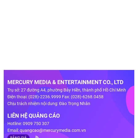
MERCURY MEDIA & ENTERTAINMENT CO., LTD
Trụ sở: 27 đường A4, phường Bảy Hiền, thành phố Hồ Chí Minh
Điện thoại: (028)-2236.9999 Fax: (028)-6268.0458
Chịu trách nhiệm nội dung: Đào Trọng Nhân
LIÊN HỆ QUẢNG CÁO
Hotline: 0909 750 307
Email:
quangcao@mercurymedia.com.vn
BẢNG GIÁ