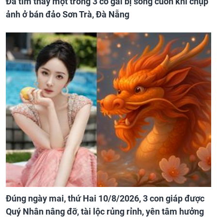
Đã tìm thấy một trong 3 cô gái bị sóng cuốn khi chụp
ảnh ở bán đảo Sơn Trà, Đà Nẵng
Đúng ngày mai, thứ Hai 10/8/2026, 3 con giáp được
Quý Nhân nâng đỡ, tài lộc rủng rỉnh, yên tâm hưởng