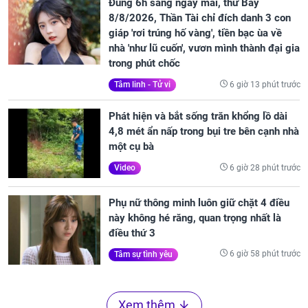
Đúng 6h sáng ngày mai, thứ Bảy
8/8/2026, Thần Tài chỉ đích danh 3 con
giáp 'rơi trúng hố vàng', tiền bạc ùa về
nhà 'như lũ cuốn', vươn mình thành đại gia
trong phút chốc
6 giờ 13 phút trước
Tâm linh - Tử vi
Phát hiện và bắt sống trăn khổng lồ dài
4,8 mét ẩn nấp trong bụi tre bên cạnh nhà
một cụ bà
6 giờ 28 phút trước
Video
Phụ nữ thông minh luôn giữ chặt 4 điều
này không hé răng, quan trọng nhất là
điều thứ 3
6 giờ 58 phút trước
Tâm sự tình yêu
Xem thêm