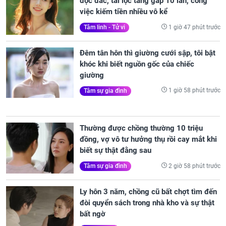
độc đắc, tài lộc tăng gấp 10 lần, công
việc kiếm tiền nhiều vô kể
1 giờ 47 phút trước
Tâm linh - Tử vi
Đêm tân hôn thì giường cưới sập, tôi bật
khóc khi biết nguồn gốc của chiếc
giường
1 giờ 58 phút trước
Tâm sự gia đình
Thường được chồng thường 10 triệu
đồng, vợ vô tư hưởng thụ rồi cay mắt khi
biết sự thật đằng sau
2 giờ 58 phút trước
Tâm sự gia đình
Ly hôn 3 năm, chồng cũ bất chợt tìm đến
đòi quyển sách trong nhà kho và sự thật
bất ngờ