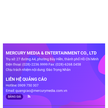
MERCURY MEDIA & ENTERTAINMENT CO., LTD
Trụ sở: 27 đường A4, phường Bảy Hiền, thành phố Hồ Chí Minh
Điện thoại: (028)-2236.9999 Fax: (028)-6268.0458
Chịu trách nhiệm nội dung: Đào Trọng Nhân
LIÊN HỆ QUẢNG CÁO
Hotline: 0909 750 307
Email:
quangcao@mercurymedia.com.vn
BẢNG GIÁ