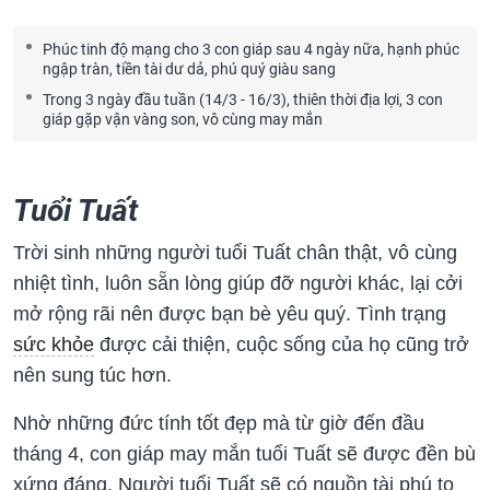
Phúc tinh độ mạng cho 3 con giáp sau 4 ngày nữa, hạnh phúc
ngập tràn, tiền tài dư dả, phú quý giàu sang
Trong 3 ngày đầu tuần (14/3 - 16/3), thiên thời địa lợi, 3 con
giáp gặp vận vàng son, vô cùng may mắn
Tuổi Tuất
Trời sinh những người tuổi Tuất chân thật, vô cùng
nhiệt tình, luôn sẵn lòng giúp đỡ người khác, lại cởi
mở rộng rãi nên được bạn bè yêu quý. Tình trạng
sức khỏe
được cải thiện, cuộc sống của họ cũng trở
nên sung túc hơn.
Nhờ những đức tính tốt đẹp mà từ giờ đến đầu
tháng 4, con giáp may mắn tuổi Tuất sẽ được đền bù
xứng đáng. Người tuổi Tuất sẽ có nguồn tài phú to