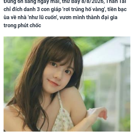
Đúng 6h sáng ngày mai, thứ Bảy 8/8/2026, Thần Tài
chỉ đích danh 3 con giáp 'rơi trúng hố vàng', tiền bạc
ùa về nhà 'như lũ cuốn', vươn mình thành đại gia
trong phút chốc