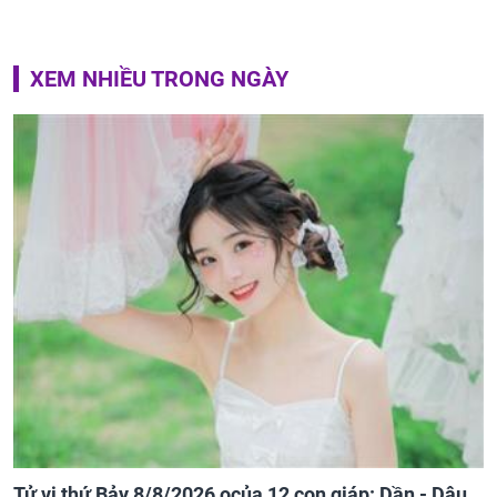
XEM NHIỀU TRONG NGÀY
Tử vi thứ Bảy 8/8/2026 ocủa 12 con giáp: Dần - Dậu