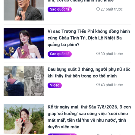
tim, cởi áo chứng minh sức khỏe
27 phút trước
Sao quốc tế
Vì sao Trương Tiểu Phỉ không đồng hành
cùng Châu Tinh Trì, Địch Lệ Nhiệt Ba
quảng bá phim?
30 phút trước
Sao quốc tế
Đau bụng suốt 3 tháng, người phụ nữ sốc
khi thấy thứ bên trong cơ thể mình
43 phút trước
Video
Kể từ ngày mai, thứ Sáu 7/8/2026, 3 con
giáp 'số hưởng' sau công việc 'xuôi chèo
mát mái', tiền tài 'thu về như nước', tình
duyên viên mãn