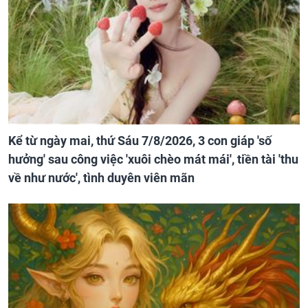
Kể từ ngày mai, thứ Sáu 7/8/2026, 3 con giáp 'số
hưởng' sau công việc 'xuôi chèo mát mái', tiền tài 'thu
về như nước', tình duyên viên mãn