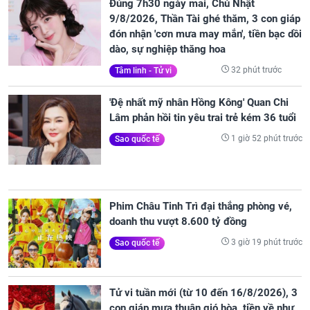
Đúng 7h30 ngày mai, Chủ Nhật
9/8/2026, Thần Tài ghé thăm, 3 con giáp
đón nhận 'cơn mưa may mắn', tiền bạc dồi
dào, sự nghiệp thăng hoa
32 phút trước
Tâm linh - Tử vi
'Đệ nhất mỹ nhân Hồng Kông' Quan Chi
Lâm phản hồi tin yêu trai trẻ kém 36 tuổi
1 giờ 52 phút trước
Sao quốc tế
Phim Châu Tinh Trì đại thắng phòng vé,
doanh thu vượt 8.600 tỷ đồng
3 giờ 19 phút trước
Sao quốc tế
Tử vi tuần mới (từ 10 đến 16/8/2026), 3
con giáp mưa thuận gió hòa, tiền về như