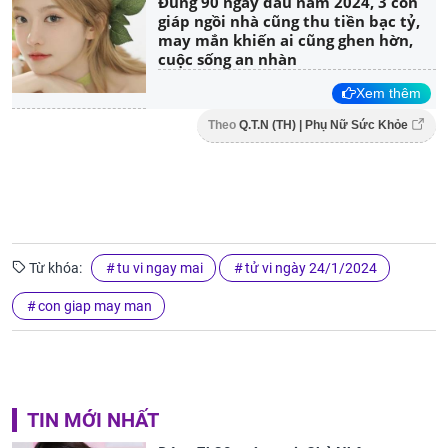
Đúng 90 ngày đầu năm 2024, 3 con
giáp ngồi nhà cũng thu tiền bạc tỷ,
may mắn khiến ai cũng ghen hờn,
cuộc sống an nhàn
Xem thêm
Theo
Q.T.N (TH) | Phụ Nữ Sức Khỏe
Từ khóa:
tu vi ngay mai
tử vi ngày 24/1/2024
con giap may man
TIN MỚI NHẤT