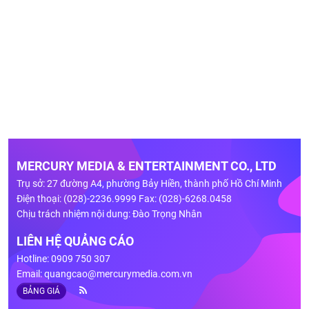
MERCURY MEDIA & ENTERTAINMENT CO., LTD
Trụ sở: 27 đường A4, phường Bảy Hiền, thành phố Hồ Chí Minh
Điện thoại: (028)-2236.9999 Fax: (028)-6268.0458
Chịu trách nhiệm nội dung: Đào Trọng Nhân
LIÊN HỆ QUẢNG CÁO
Hotline: 0909 750 307
Email:
quangcao@mercurymedia.com.vn
BẢNG GIÁ