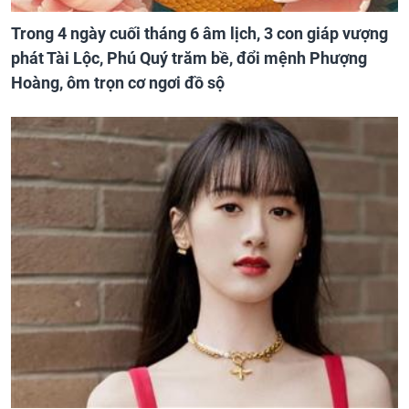
Trong 4 ngày cuối tháng 6 âm lịch, 3 con giáp vượng
phát Tài Lộc, Phú Quý trăm bề, đổi mệnh Phượng
Hoàng, ôm trọn cơ ngơi đồ sộ