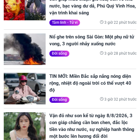
nước, bạc vàng dư dả, Phú Quý Vinh Hoa,
vận trình khai sáng
3 giờ 22 phút trước
Tâm linh - Tử vi
Nổ ghe trên sông Sài Gòn: Một phụ nữ tử
vong, 3 người nhảy xuống nước
3 giờ 28 phút trước
Đời sống
TIN MỚI: Miền Bắc sắp nắng nóng diện
rộng, nhiệt độ ngoài trời có thể vượt 40
độ
3 giờ 32 phút trước
Đời sống
Vận đỏ như son kể từ ngày 8/8/2026, 3
con giáp chẳng cần bon chen, đắc lộc
tiền vào như nước, sự nghiệp hanh thông
một bước lên hương đổi đời