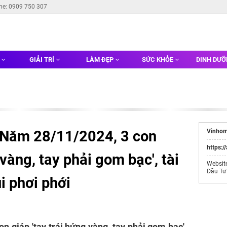
ine: 0909 750 307
G
GIẢI TRÍ
LÀM ĐẸP
SỨC KHỎE
DINH DƯ
 Năm 28/11/2024, 3 con
Vinhom
https:/
 vàng, tay phải gom bạc', tài
Websit
Đầu Tư
ui phơi phới
on giáp 'tay trái hứng vàng, tay phải gom bạc',