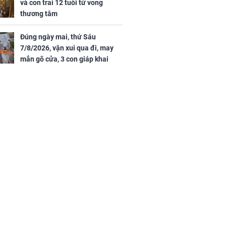
và con trai 12 tuổi tử vong
thương tâm
Đúng ngày mai, thứ Sáu
7/8/2026, vận xui qua đi, may
mắn gõ cửa, 3 con giáp khai
thông vận mệnh, tiền nhiều vô
kể, phước lộc đầy nhà, trúng số
độc đắc