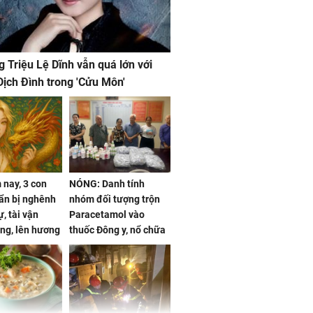
g Triệu Lệ Dĩnh vẫn quá lớn với
ịch Đình trong 'Cửu Môn'
nay, 3 con
NÓNG: Danh tính
ẩn bị nghênh
nhóm đối tượng trộn
, tài vận
Paracetamol vào
ng, lên hương
thuốc Đông y, nổ chữa
g hóa Phượng,
bách bệnh
 may mắn về