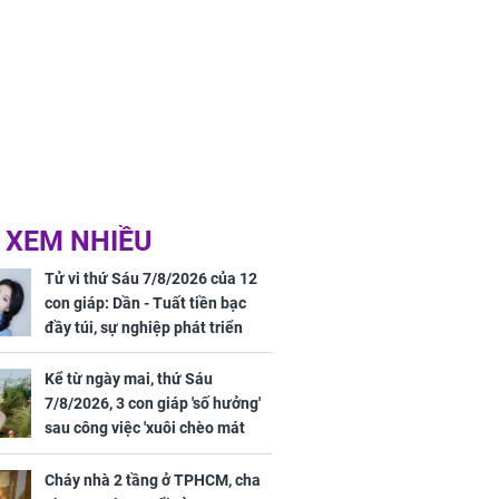
 XEM NHIỀU
Tử vi thứ Sáu 7/8/2026 của 12
con giáp: Dần - Tuất tiền bạc
đầy túi, sự nghiệp phát triển
hưng thịnh, Mão - Thân tài lộc
ảm đạm, mọi sự khó thành công
Kể từ ngày mai, thứ Sáu
mỹ mãn
7/8/2026, 3 con giáp 'số hưởng'
sau công việc 'xuôi chèo mát
mái', tiền tài 'thu về như nước',
tình duyên viên mãn
Cháy nhà 2 tầng ở TPHCM, cha