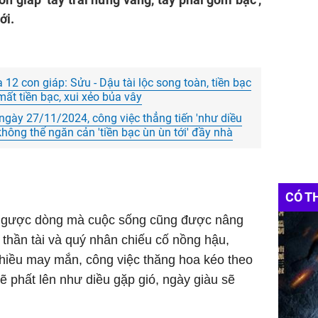
ới.
2 con giáp: Sửu - Dậu tài lộc song toàn, tiền bạc
mất tiền bạc, xui xẻo bủa vây
 ngày 27/11/2024, công việc thẳng tiến 'như diều
không thể ngăn cản 'tiền bạc ùn ùn tới' đầy nhà
CÓ T
i ngược dòng mà cuộc sống cũng được nâng
thần tài và quý nhân chiếu cố nồng hậu,
hiều may mắn, công việc thăng hoa kéo theo
ẽ phất lên như diều gặp gió, ngày giàu sẽ