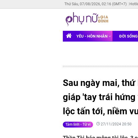
Thứ Sáu, 07/08/2026, 02:16 (GMT+7)
Hotl
YÊU - HÔN NHÂN
ĐỜI SỐN
Sau ngày mai, thứ
giáp 'tay trái hứng
lộc tấn tới, niềm v
27/11/2024 20:50
Tâm linh - Tử vi
Thần Tài báo mộng tài lộc, 3 c