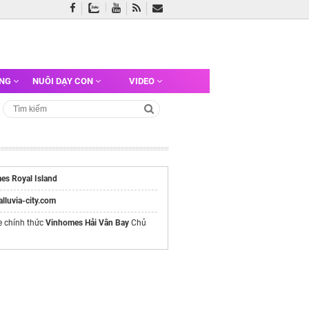
ỠNG
NUÔI DẠY CON
VIDEO
es Royal Island
/alluvia-city.com
e chính thức
Vinhomes Hải Vân Bay
Chủ