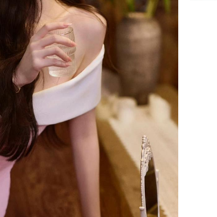
Giá trị s
cách sử
của loại
Chân du
viên Hoa
ứng ngượ
nghèo