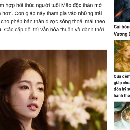
am hợp hối thúc người tuổi Mão độc thân mở
 hơn. Con giáp này tham gia vào những trải
cho phép bản thân được sống thoải mái theo
Cái bón
u. Các cặp đôi thì vẫn hòa thuận và dành thời
Vương D
Qua đêm 
giáp chu
đón hỷ sự
hanh thô
hóa Rồn
gom hết
nhà