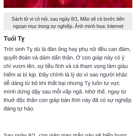
Sách tử vi có nói, sau ngày 8/1, Mão sẽ có bước tiến
ngoạn mục trong sự nghiệp. Ảnh minh họa: Internet
Tuổi Tỵ
Trời sinh Tỵ dù là đàn ông hay phụ nữ đều can đảm,
quyết đoán và dám dấn thân. Ở con giáp này có ý
chí vươn lên, sự liều lĩnh và cả tham vọng làm giàu
hiếm ai bì kịp. Đây chính là lý do vì sao người khác
dễ dàng từ bỏ khi thất bại nhưng Tỵ luôn tự vực
mình dứng dậy sau mỗi vấp ngã. Nhờ thế, ngay từ
thuở độc thân con giáp bản lĩnh này đã có sự nghiệp
đáng tự hào.
Sau ngày 8/1, con giáp may mắn này sẽ biến hung