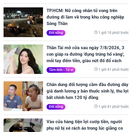
TP.HCM: Nữ công nhân tử vong trên
đường đi làm về trong khu công nghiệp
Sóng Thần
1 giờ 10 phút trước
Đời sống
Thần Tài mở cửa sau ngày 7/8/2026, 3
con giáp ra đường 'đụng trúng hố vàng',
mỏi tay đếm tiền, giàu nứt đố đổ vách
1 giờ 41 phút trước
Tâm linh - Tử vi
Chân dung đối tượng cầm đầu đường dây
giả danh lương y bán thuốc sinh lý, thu lợi
bất chính hơn 120 tỷ đồng
1 giờ 41 phút trước
Đời sống
Vào cửa hàng tiện lợi cướp tiền, người
phụ nữ bị xé rách áo trong lúc giằng co