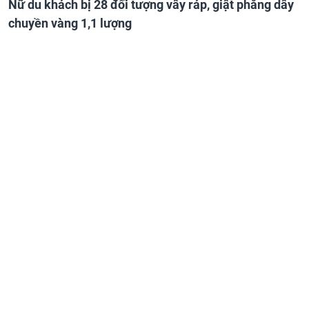
Nữ du khách bị 28 đối tượng vây ráp, giật phăng dây
chuyền vàng 1,1 lượng