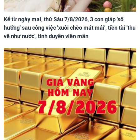
Kể từ ngày mai, thứ Sáu 7/8/2026, 3 con giáp 'số
hưởng' sau công việc 'xuôi chèo mát mái', tiền tài 'thu
về như nước', tình duyên viên mãn