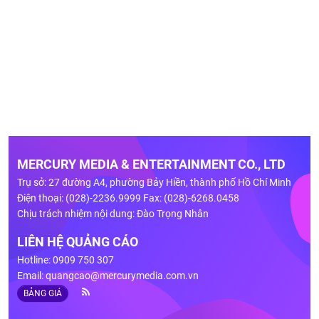
MERCURY MEDIA & ENTERTAINMENT CO., LTD
Trụ sở: 27 đường A4, phường Bảy Hiền, thành phố Hồ Chí Minh
Điện thoại: (028)-2236.9999 Fax: (028)-6268.0458
Chịu trách nhiệm nội dung: Đào Trọng Nhân
LIÊN HỆ QUẢNG CÁO
Hotline: 0909 750 307
Email:
quangcao@mercurymedia.com.vn
BẢNG GIÁ