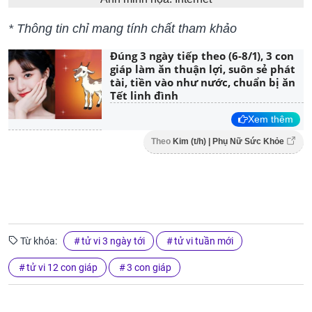
* Thông tin chỉ mang tính chất tham khảo
Đúng 3 ngày tiếp theo (6-8/1), 3 con
giáp làm ăn thuận lợi, suôn sẻ phát
tài, tiền vào như nước, chuẩn bị ăn
Tết linh đình
Xem thêm
Theo
Kim (t/h) | Phụ Nữ Sức Khỏe
Từ khóa:
tử vi 3 ngày tới
tử vi tuần mới
tử vi 12 con giáp
3 con giáp