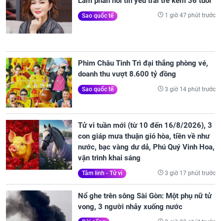
Lâm phản hồi tin yêu trai trẻ kém 36 tuổi
1 giờ 47 phút trước
Sao quốc tế
Phim Châu Tinh Trì đại thắng phòng vé,
doanh thu vượt 8.600 tỷ đồng
3 giờ 14 phút trước
Sao quốc tế
Tử vi tuần mới (từ 10 đến 16/8/2026), 3
con giáp mưa thuận gió hòa, tiền về như
nước, bạc vàng dư dả, Phú Quý Vinh Hoa,
vận trình khai sáng
3 giờ 17 phút trước
Tâm linh - Tử vi
Nổ ghe trên sông Sài Gòn: Một phụ nữ tử
vong, 3 người nhảy xuống nước