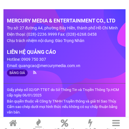
MERCURY MEDIA & ENTERTAINMENT CO., LTD
Trụ sở: 27 đường A4, phường Bảy Hiền, thành phố Hồ Chí Minh
Điện thoại: (028)-2236.9999 Fax: (028)-6268.0458
Chịu trách nhiệm nội dung: Đào Trọng Nhân
LIÊN HỆ QUẢNG CÁO
Hotline: 0909 750 307
Email:
quangcao@mercurymedia.com.vn
BẢNG GIÁ
Giấy phép số 02/GP-TTĐT do Sở Thông Tin và Truyền Thông Tp.HCM
cấp ngày 06/01/2025
Bản quyền thuộc về Công ty TNHH Truyền thông và giải trí Sao Thủy.
Cấm sao chép dưới mọi hình thức nếu không có sự chấp thuận bằng
văn bản.