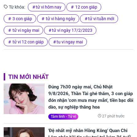
Từ khóa:
tử vi hôm nay
12 con giáp
3 con giáp
tử vi hàng ngày
tử vi tuần mới
tử vi ngày mai
tử vi ngày 17/2/2023
tử vi 12 con giáp
tu vi ngay mai
TIN MỚI NHẤT
Đúng 7h30 ngày mai, Chủ Nhật
9/8/2026, Thần Tài ghé thăm, 3 con giáp
đón nhận 'cơn mưa may mắn', tiền bạc dồi
dào, sự nghiệp thăng hoa
27 phút trước
Tâm linh - Tử vi
'Đệ nhất mỹ nhân Hồng Kông' Quan Chi