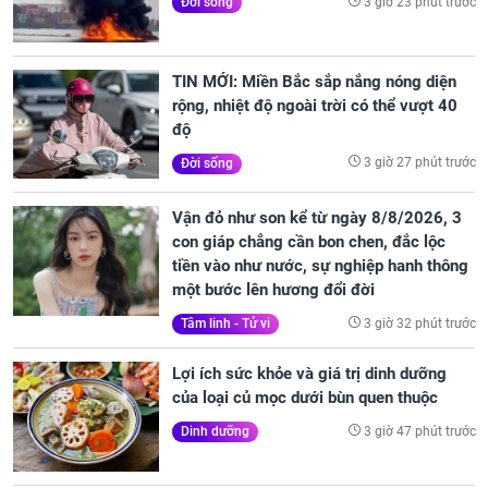
3 giờ 23 phút trước
Đời sống
TIN MỚI: Miền Bắc sắp nắng nóng diện
rộng, nhiệt độ ngoài trời có thể vượt 40
độ
3 giờ 27 phút trước
Đời sống
Vận đỏ như son kể từ ngày 8/8/2026, 3
con giáp chẳng cần bon chen, đắc lộc
tiền vào như nước, sự nghiệp hanh thông
một bước lên hương đổi đời
3 giờ 32 phút trước
Tâm linh - Tử vi
Lợi ích sức khỏe và giá trị dinh dưỡng
của loại củ mọc dưới bùn quen thuộc
3 giờ 47 phút trước
Dinh dưỡng