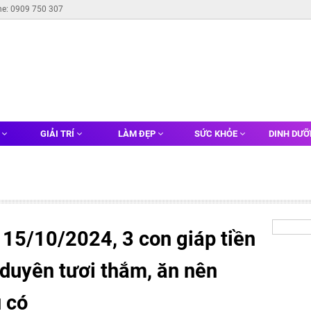
ne: 0909 750 307
G
GIẢI TRÍ
LÀM ĐẸP
SỨC KHỎE
DINH DƯ
 15/10/2024, 3 con giáp tiền
h duyên tươi thắm, ăn nên
u có