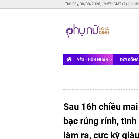
Thứ Bảy, 08/08/2026, 19:57 (GMT+7)
Hotli
YÊU - HÔN NHÂN
ĐỜI SỐN
Sau 16h chiều mai
bạc rủng rỉnh, tìn
làm ra, cực kỳ già