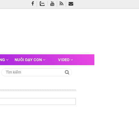
ỠNG
NUÔI DẠY CON
VIDEO