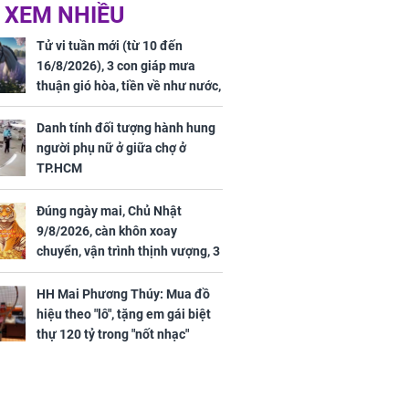
 hôm nay,
'Bách Hoa Sát' vừa kết
 XEM NHIỀU
/2026: Tăng
thúc, Mạnh Tử Nghĩa
44 triệu
đã vướng tranh luận
Tử vi tuần mới (từ 10 đến
ợng
16/8/2026), 3 con giáp mưa
thuận gió hòa, tiền về như nước,
bạc vàng dư dả, Phú Quý Vinh
Hoa, vận trình khai sáng
Danh tính đối tượng hành hung
người phụ nữ ở giữa chợ ở
TP.HCM
Đúng ngày mai, Chủ Nhật
ngày cuối
9/8/2026, càn khôn xoay
âm lịch, 3 con
chuyển, vận trình thịnh vượng, 3
ng phát Tài
con giáp nhận phúc khí nhà trời,
 Quý trăm bề,
tình tiền đỏ như son, vận may
h Phượng
HH Mai Phương Thúy: Mua đồ
hanh thông
m trọn cơ
hiệu theo "lô", tặng em gái biệt
sộ
thự 120 tỷ trong "nốt nhạc"