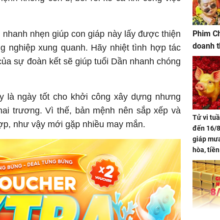
, nhanh nhẹn giúp con giáp này lấy được thiện
Phim Ch
doanh t
g nghiệp xung quanh. Hãy nhiệt tình hợp tác
của sự đoàn kết sẽ giúp tuổi Dần nhanh chóng
y là ngày tốt cho khởi công xây dựng nhưng
khai trương. Vì thế, bản mệnh nên sắp xếp và
Tử vi tu
hợp, như vậy mới gặp nhiều may mắn.
đến 16/8
giáp mưa
hòa, tiề
bạc vàng
Quý Vinh
trình kh